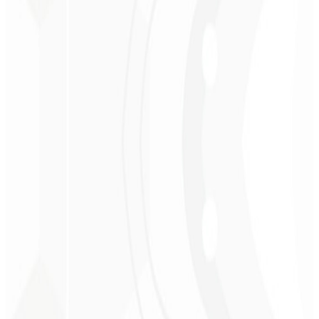
Christopher
Lopes
CEO - STAV
BRASIL
★
★
★
★
★
“
Entrega a tiempo y a un precio muy accesible. ¡Gracias, Code
Liny!
”