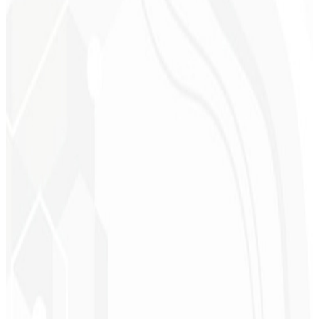
Cleri Santana
Chef - Santanápolis
★
★
★
★
★
“
Me encantó la identidad visual que hicieron; ¡recibí tanto retorno
con la primera publicación que me quedé sin palabras!
”
Cesar Sawada
Empresario - SKNET
MS
★
★
★
★
★
“
El paquete de imágenes que adquirí fue rápido y de calidad.
¡Enhorabuena! Pronto planeo cerrar más proyectos con ustedes.
”
Cleiton Campos
CEO - DM Gestor
Ultra
★
★
★
★
★