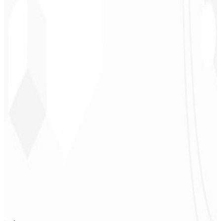
CEO - Barbearia
Deodoro
★
★
★
★
★
“
Me entregaron en 1 semana lo que otra agencia no hizo en 2 años.
”
Sergio Morales
CEO - H24
Combustíveis
★
★
★
★
★
“
Me gustó mucho el trabajo realizado; muy profesional, con muchas
ideas, comunicación fácil y competente que cumplió con todas
nuestras necesidades. ¡Estamos muy satisfechos!
”
John Almeida
CEO - Resolve
★
★
★
★
★
“
Aplicación muy bonita y estable, ¡todo bien! Seguro generará