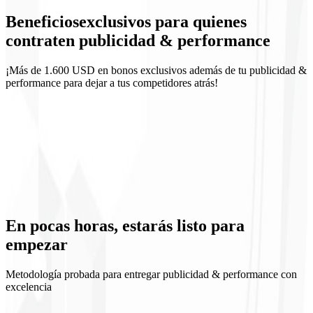
Beneficios
exclusivos
para quienes
Reportes semanales
contraten publicidad & performance
¡Más de 1.600 USD en bonos exclusivos además de tu publicidad &
performance para dejar a tus competidores atrás!
ROI previsible
Aprendizaje continuo
Escala controlada
Transparencia de medios
En pocas horas, estarás
listo para
empezar
Metodología probada para entregar publicidad & performance con
excelencia