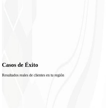
1
Setup
2
Creativos
3
Optimización
4
Casos de
Éxito
Reportes
Resultados reales de clientes en tu región