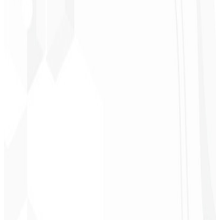
“
Fue el servicio más completo que he contratado; no esperaba
sentirme parte del desarrollo. ¡Gracias al equipo!
”
Jeferson Pereira
CEO - JPF Streaming
★
★
★
★
★
“
Realmente muy bueno: todo rápido y accesible. ¡Atención y
calidad 10/10!
”
Claudio Campos
CEO - Gás Certo
★
★
★
★
★
“
Esperaba algo, pero entregaron mucho más de lo que esperaba —
¡me ayudará mucho en la difusión!
”
Alexandre
Leindecker