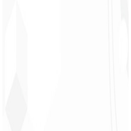
“
Me encantó la identidad visual que hicieron; ¡recibí tanto retorno
con la primera publicación que me quedé sin palabras!
”
Cesar Sawada
Empresario - SKNET
MS
★
★
★
★
★
“
El paquete de imágenes que adquirí fue rápido y de calidad.
¡Enhorabuena! Pronto planeo cerrar más proyectos con ustedes.
”
Cleiton Campos
CEO - DM Gestor
Ultra
★
★
★
★
★
“
Fue el servicio más completo que he contratado; no esperaba
sentirme parte del desarrollo. ¡Gracias al equipo!
”
Jeferson Pereira