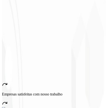
Sergio Morales
CEO - H24
Combustíveis
★
★
★
★
★
“
Me gustó mucho el trabajo realizado; muy profesional, con muchas
ideas, comunicación fácil y competente que cumplió con todas
nuestras necesidades. ¡Estamos muy satisfechos!
”
John Almeida
CEO - Resolve
★
★
★
★
★
“
Aplicación muy bonita y estable, ¡todo bien! Seguro generará
muchos empleos en el país.
”
Empresas satisfeitas com nosso trabalho