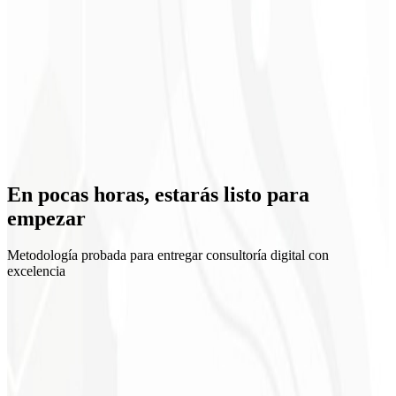
Equipo alineado
En pocas horas, estarás
listo para
empezar
Metodología probada para entregar consultoría digital con
excelencia
1
Kickoff