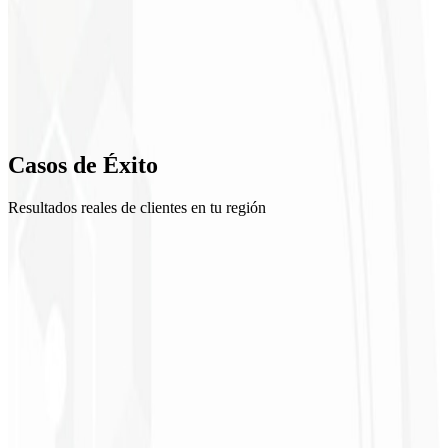
2
Plan 90 días
3
Ejecución asistida
4
Casos de
Éxito
Análisis e iteración
Resultados reales de clientes en tu región