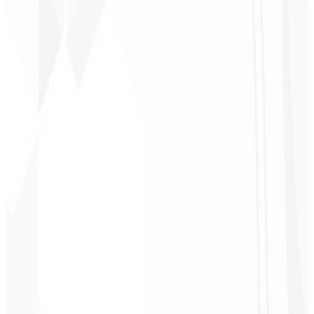
Christopher
Lopes
CEO - STAV
BRASIL
★
★
★
★
★
“
Entrega a tiempo y a un precio muy accesible. ¡Gracias, Code
Liny!
”
Cleri Santana
Chef - Santanápolis
★
★
★
★
★