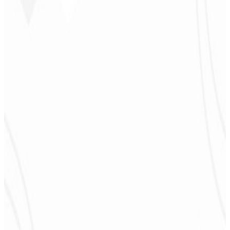
CEO - JPF Streaming
★
★
★
★
★
“
Realmente muy bueno: todo rápido y accesible. ¡Atención y
calidad 10/10!
”
Claudio Campos
CEO - Gás Certo
★
★
★
★
★
“
Esperaba algo, pero entregaron mucho más de lo que esperaba —
¡me ayudará mucho en la difusión!
”
Alexandre
Leindecker
CEO - Barbearia
Deodoro
★
★
★
★
★
“
Me entregaron en 1 semana lo que otra agencia no hizo en 2 años.
”