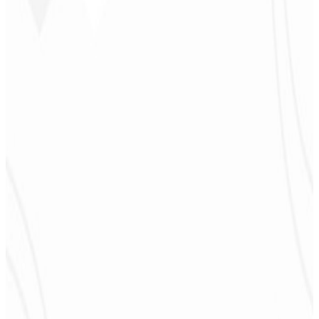
CEO - JPF Streaming
★
★
★
★
★
“
Realmente muy bueno: todo rápido y accesible. ¡Atención y
calidad 10/10!
”
Claudio Campos
CEO - Gás Certo
★
★
★
★
★
“
Esperaba algo, pero entregaron mucho más de lo que esperaba —
¡me ayudará mucho en la difusión!
”
Alexandre
Leindecker
CEO - Barbearia
Deodoro
★
★
★
★
★
“
Me entregaron en 1 semana lo que otra agencia no hizo en 2 años.
”