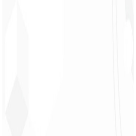
“
Me encantó la identidad visual que hicieron; ¡recibí tanto retorno
con la primera publicación que me quedé sin palabras!
”
Cesar Sawada
Empresario - SKNET
MS
★
★
★
★
★
“
El paquete de imágenes que adquirí fue rápido y de calidad.
¡Enhorabuena! Pronto planeo cerrar más proyectos con ustedes.
”
Cleiton Campos
CEO - DM Gestor
Ultra
★
★
★
★
★
“
Fue el servicio más completo que he contratado; no esperaba
sentirme parte del desarrollo. ¡Gracias al equipo!
”
Jeferson Pereira