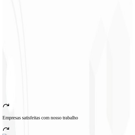
Sergio Morales
CEO - H24
Combustíveis
★
★
★
★
★
“
Me gustó mucho el trabajo realizado; muy profesional, con muchas
ideas, comunicación fácil y competente que cumplió con todas
nuestras necesidades. ¡Estamos muy satisfechos!
”
John Almeida
CEO - Resolve
★
★
★
★
★
“
Aplicación muy bonita y estable, ¡todo bien! Seguro generará
muchos empleos en el país.
”
Empresas satisfeitas com nosso trabalho