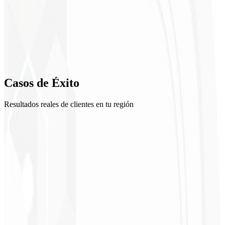
2
Plan 90 días
3
Ejecución asistida
4
Casos de
Éxito
Análisis e iteración
Resultados reales de clientes en tu región