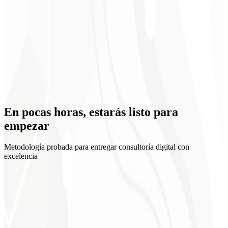
Equipo alineado
En pocas horas, estarás
listo para
empezar
Metodología probada para entregar consultoría digital con
excelencia
1
Kickoff