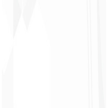
Christopher
Lopes
CEO - STAV
BRASIL
★
★
★
★
★
“
Entrega a tiempo y a un precio muy accesible. ¡Gracias, Code
Liny!
”
Cleri Santana
Chef - Santanápolis
★
★
★
★
★