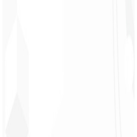
Cleri Santana
Chef - Santanápolis
★
★
★
★
★
“
Me encantó la identidad visual que hicieron; ¡recibí tanto retorno
con la primera publicación que me quedé sin palabras!
”
Cesar Sawada
Empresario - SKNET
MS
★
★
★
★
★
“
El paquete de imágenes que adquirí fue rápido y de calidad.
¡Enhorabuena! Pronto planeo cerrar más proyectos con ustedes.
”
Cleiton Campos
CEO - DM Gestor
Ultra
★
★
★
★
★
“
Fue el servicio más completo que he contratado; no esperaba