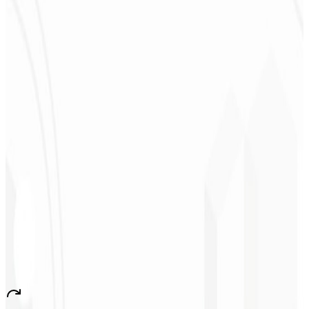
Deodoro
★
★
★
★
★
“
Me entregaron en 1 semana lo que otra agencia no hizo en 2 años.
”
Sergio Morales
CEO - H24
Combustíveis
★
★
★
★
★
“
Me gustó mucho el trabajo realizado; muy profesional, con muchas
ideas, comunicación fácil y competente que cumplió con todas
nuestras necesidades. ¡Estamos muy satisfechos!
”
John Almeida
CEO - Resolve
★
★
★
★
★
“
Aplicación muy bonita y estable, ¡todo bien! Seguro generará
muchos empleos en el país.
”