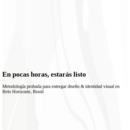
Posicionamiento claro
En pocas horas,
estarás listo
Metodología probada para entregar diseño & identidad visual en
Belo Horizonte, Brasil
1
Discovery