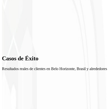
2
Moodboard
3
Exploraciones
4
Refinamiento
5
Casos de
Éxito
Entrega
Resultados reales de clientes en Belo Horizonte, Brasil y alrededores