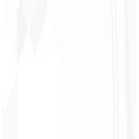
Christopher
Lopes
CEO - STAV
BRASIL
★
★
★
★
★
“
Entrega a tiempo y a un precio muy accesible. ¡Gracias, Code
Liny!
”