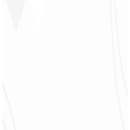
sentirme parte del desarrollo. ¡Gracias al equipo!
”
Jeferson Pereira
CEO - JPF Streaming
★
★
★
★
★
“
Realmente muy bueno: todo rápido y accesible. ¡Atención y
calidad 10/10!
”
Claudio Campos
CEO - Gás Certo
★
★
★
★
★
“
Esperaba algo, pero entregaron mucho más de lo que esperaba —
¡me ayudará mucho en la difusión!
”
Alexandre
Leindecker
CEO - Barbearia