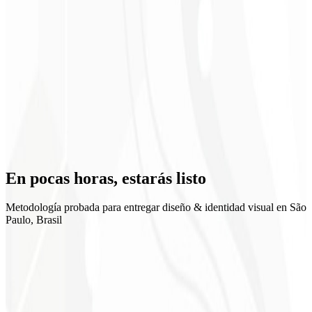
Posicionamiento claro
En pocas horas,
estarás listo
Metodología probada para entregar diseño & identidad visual en São
Paulo, Brasil
1
Discovery