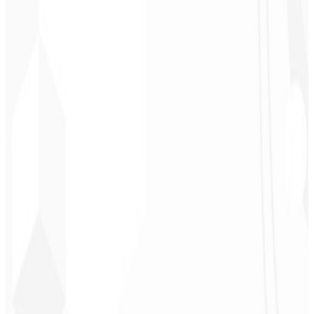
Cleri Santana
Chef - Santanápolis
★
★
★
★
★
“
Me encantó la identidad visual que hicieron; ¡recibí tanto retorno
con la primera publicación que me quedé sin palabras!
”
Cesar Sawada
Empresario - SKNET
MS
★
★
★
★
★
“
El paquete de imágenes que adquirí fue rápido y de calidad.
¡Enhorabuena! Pronto planeo cerrar más proyectos con ustedes.
”
Cleiton Campos
CEO - DM Gestor
Ultra
★
★
★
★
★
“
Fue el servicio más completo que he contratado; no esperaba