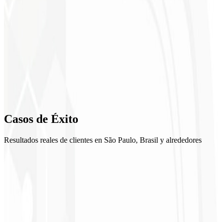
2
Moodboard
3
Exploraciones
4
Refinamiento
5
Casos de
Éxito
Entrega
Resultados reales de clientes en São Paulo, Brasil y alrededores