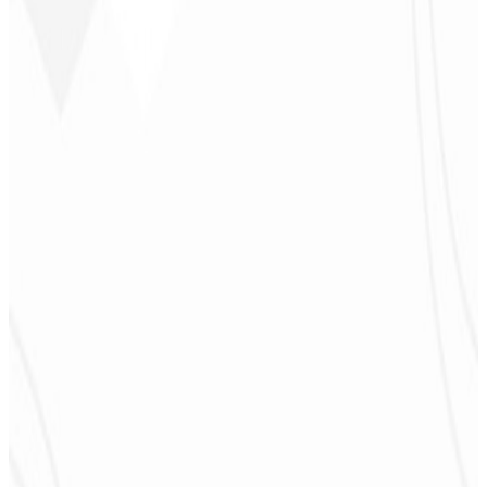
sentirme parte del desarrollo. ¡Gracias al equipo!
”
Jeferson Pereira
CEO - JPF Streaming
★
★
★
★
★
“
Realmente muy bueno: todo rápido y accesible. ¡Atención y
calidad 10/10!
”
Claudio Campos
CEO - Gás Certo
★
★
★
★
★
“
Esperaba algo, pero entregaron mucho más de lo que esperaba —
¡me ayudará mucho en la difusión!
”
Alexandre
Leindecker
CEO - Barbearia