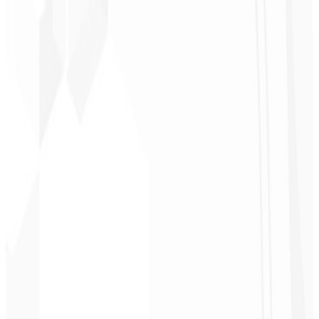
Christopher
Lopes
CEO - STAV
BRASIL
★
★
★
★
★
“
Entrega a tiempo y a un precio muy accesible. ¡Gracias, Code
Liny!
”