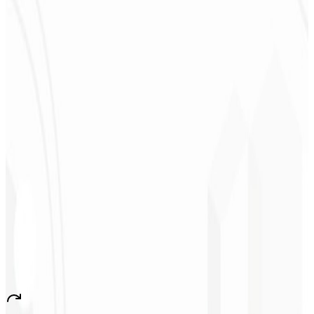
Deodoro
★
★
★
★
★
“
Me entregaron en 1 semana lo que otra agencia no hizo en 2 años.
”
Sergio Morales
CEO - H24
Combustíveis
★
★
★
★
★
“
Me gustó mucho el trabajo realizado; muy profesional, con muchas
ideas, comunicación fácil y competente que cumplió con todas
nuestras necesidades. ¡Estamos muy satisfechos!
”
John Almeida
CEO - Resolve
★
★
★
★
★
“
Aplicación muy bonita y estable, ¡todo bien! Seguro generará
muchos empleos en el país.
”