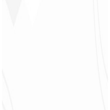
sentirme parte del desarrollo. ¡Gracias al equipo!
”
Jeferson Pereira
CEO - JPF Streaming
★
★
★
★
★
“
Realmente muy bueno: todo rápido y accesible. ¡Atención y
calidad 10/10!
”
Claudio Campos
CEO - Gás Certo
★
★
★
★
★
“
Esperaba algo, pero entregaron mucho más de lo que esperaba —
¡me ayudará mucho en la difusión!
”
Alexandre
Leindecker
CEO - Barbearia