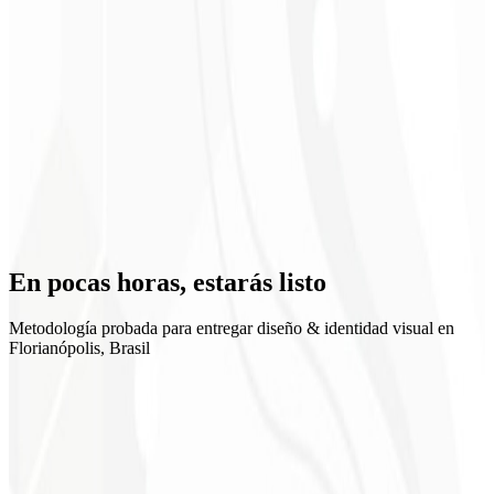
Posicionamiento claro
En pocas horas,
estarás listo
Metodología probada para entregar diseño & identidad visual en
Florianópolis, Brasil
1
Discovery