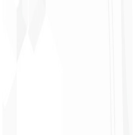
Christopher
Lopes
CEO - STAV
BRASIL
★
★
★
★
★
“
Entrega a tiempo y a un precio muy accesible. ¡Gracias, Code
Liny!
”