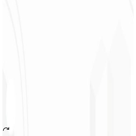
Deodoro
★
★
★
★
★
“
Me entregaron en 1 semana lo que otra agencia no hizo en 2 años.
”
Sergio Morales
CEO - H24
Combustíveis
★
★
★
★
★
“
Me gustó mucho el trabajo realizado; muy profesional, con muchas
ideas, comunicación fácil y competente que cumplió con todas
nuestras necesidades. ¡Estamos muy satisfechos!
”
John Almeida
CEO - Resolve
★
★
★
★
★
“
Aplicación muy bonita y estable, ¡todo bien! Seguro generará
muchos empleos en el país.
”