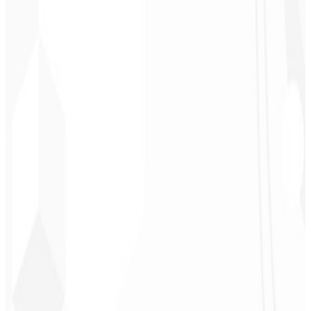
Cleri Santana
Chef - Santanápolis
★
★
★
★
★
“
Me encantó la identidad visual que hicieron; ¡recibí tanto retorno
con la primera publicación que me quedé sin palabras!
”
Cesar Sawada
Empresario - SKNET
MS
★
★
★
★
★
“
El paquete de imágenes que adquirí fue rápido y de calidad.
¡Enhorabuena! Pronto planeo cerrar más proyectos con ustedes.
”
Cleiton Campos
CEO - DM Gestor
Ultra
★
★
★
★
★
“
Fue el servicio más completo que he contratado; no esperaba