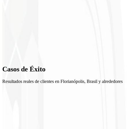
2
Moodboard
3
Exploraciones
4
Refinamiento
5
Casos de
Éxito
Entrega
Resultados reales de clientes en Florianópolis, Brasil y alrededores