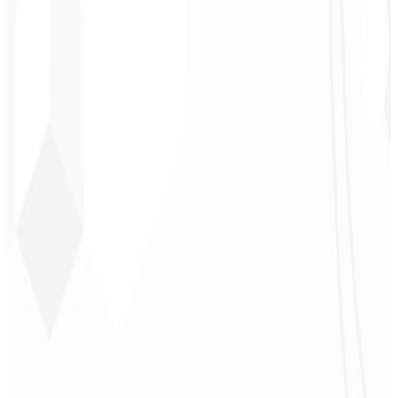
¡Enhorabuena! Pronto planeo cerrar más proyectos con ustedes.
”
Cleiton Campos
CEO - DM Gestor
Ultra
★
★
★
★
★
“
Fue el servicio más completo que he contratado; no esperaba
sentirme parte del desarrollo. ¡Gracias al equipo!
”
Jeferson Pereira
CEO - JPF Streaming
★
★
★
★
★
“
Realmente muy bueno: todo rápido y accesible. ¡Atención y
calidad 10/10!
”
Claudio Campos
CEO - Gás Certo