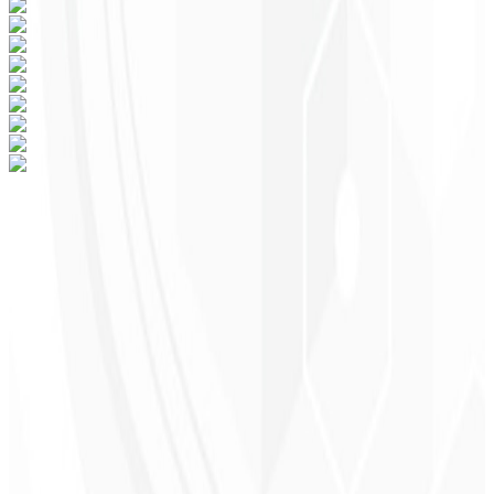
¿Listo para transformar tu negocio en tu
región?
Páginas que convierten visitantes en clientes con diseño optimizado
y SEO avanzado.
Desde
R$ 2.500
Solicitar Presupuesto Personalizado
→
Agendar Reunión