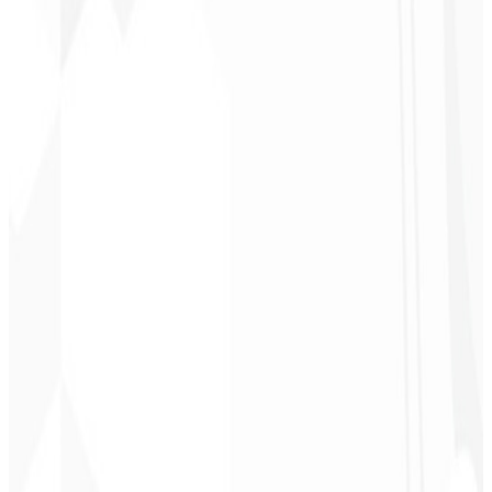
CEO - STAV
BRASIL
★
★
★
★
★
“
Entrega a tiempo y a un precio muy accesible. ¡Gracias, Code
Liny!
”
Cleri Santana
Chef - Santanápolis
★
★
★
★
★
“
Me encantó la identidad visual que hicieron; ¡recibí tanto retorno
con la primera publicación que me quedé sin palabras!
”
Cesar Sawada
Empresario - SKNET
MS
★
★
★
★
★
“
El paquete de imágenes que adquirí fue rápido y de calidad.