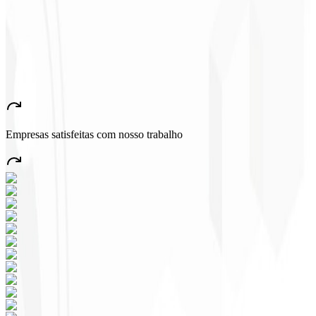
John Almeida
CEO - Resolve
★
★
★
★
★
“
Aplicación muy bonita y estable, ¡todo bien! Seguro generará
muchos empleos en el país.
”
Empresas satisfeitas com nosso trabalho