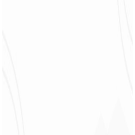
★
★
★
★
★
“
Esperaba algo, pero entregaron mucho más de lo que esperaba —
¡me ayudará mucho en la difusión!
”
Alexandre
Leindecker
CEO - Barbearia
Deodoro
★
★
★
★
★
“
Me entregaron en 1 semana lo que otra agencia no hizo en 2 años.
”
Sergio Morales
CEO - H24
Combustíveis
★
★
★
★
★
“
Me gustó mucho el trabajo realizado; muy profesional, con muchas
ideas, comunicación fácil y competente que cumplió con todas
nuestras necesidades. ¡Estamos muy satisfechos!
”