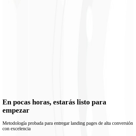
Integración con CRM
En pocas horas, estarás
listo para
Conexión directa con sistemas de gestión
empezar
Metodología probada para entregar landing pages de alta conversión
con excelencia