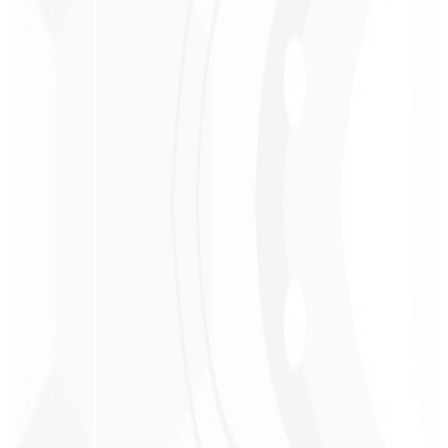
Christopher
Lopes
CEO - STAV
BRASIL
★
★
★
★
★
“
Entrega a tiempo y a un precio muy accesible. ¡Gracias, Code
Liny!
”