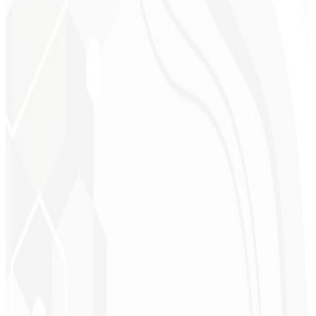
Cleri Santana
Chef - Santanápolis
★
★
★
★
★
“
Me encantó la identidad visual que hicieron; ¡recibí tanto retorno
con la primera publicación que me quedé sin palabras!
”
Cesar Sawada
Empresario - SKNET
MS
★
★
★
★
★
“
El paquete de imágenes que adquirí fue rápido y de calidad.
¡Enhorabuena! Pronto planeo cerrar más proyectos con ustedes.
”
Cleiton Campos
CEO - DM Gestor
Ultra