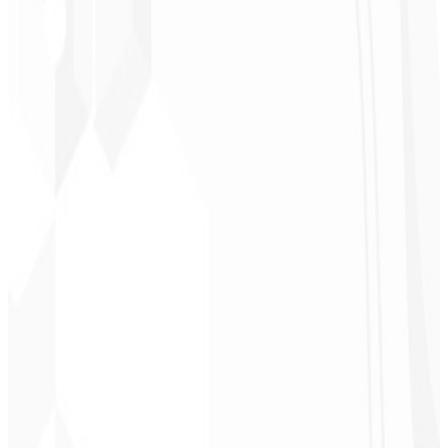
★
★
★
★
★
“
Fue el servicio más completo que he contratado; no esperaba
sentirme parte del desarrollo. ¡Gracias al equipo!
”
Jeferson Pereira
CEO - JPF Streaming
★
★
★
★
★
“
Realmente muy bueno: todo rápido y accesible. ¡Atención y
calidad 10/10!
”
Claudio Campos
CEO - Gás Certo
★
★
★
★
★
“
Esperaba algo, pero entregaron mucho más de lo que esperaba —
¡me ayudará mucho en la difusión!
”
Alexandre