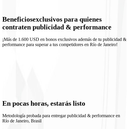
Landing de campaña
Beneficios
exclusivos
para quienes
Reportes semanales
contraten publicidad & performance
¡Más de 1.600 USD en bonos exclusivos además de tu publicidad &
performance para superar a tus competidores en Río de Janeiro!
ROI previsible
Aprendizaje continuo
Escala controlada
Transparencia de medios
En pocas horas,
estarás listo
Metodología probada para entregar publicidad & performance en
Río de Janeiro, Brasil