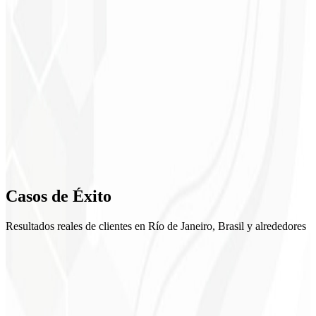
1
Setup
2
Creativos
3
Optimización
4
Casos de
Éxito
Reportes
Resultados reales de clientes en Río de Janeiro, Brasil y alrededores