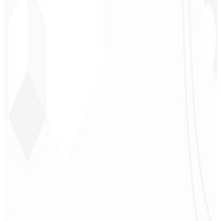
Leindecker
CEO - Barbearia
Deodoro
★
★
★
★
★
“
Me entregaron en 1 semana lo que otra agencia no hizo en 2 años.
”
Sergio Morales
CEO - H24
Combustíveis
★
★
★
★
★
“
Me gustó mucho el trabajo realizado; muy profesional, con muchas
ideas, comunicación fácil y competente que cumplió con todas
nuestras necesidades. ¡Estamos muy satisfechos!
”
John Almeida
CEO - Resolve
★
★
★
★
★
“
Aplicación muy bonita y estable, ¡todo bien! Seguro generará