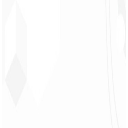
Leindecker
CEO - Barbearia
Deodoro
★
★
★
★
★
“
Me entregaram em 1 semana o que outra agência não fez em 2
anos.
”
Sergio Morales
CEO - H24
Combustíveis
★
★
★
★
★
“
Gostei muito do trabalho realizado, foi muito profissional, com
muitas ideias, de fácil comunicação, competente atingindo todas
nossas necessidades!!! Parabéns pelo trabalho!!! Estamos muito
satisfeitos!!
”
John Almeida
CEO - Resolve