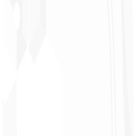
★
★
★
★
★
“
Foi o serviço mais completo que já contratei, não esperava me
sentir parte do desenvolvimento. Gratidão à equipe envolvida!
”
Jeferson Pereira
CEO - JPF Streaming
★
★
★
★
★
“
Realmente muito bom, tudo muito rápido e acessível. Atendimento
e qualidade nota 10!
”
Claudio Campos
CEO - Gás Certo
★
★
★
★
★
“
Esperava algo, mas foi entregue muito além do que eu esperava,
estão de parabéns, vai me ajudar muito na divulgação!
”
Alexandre