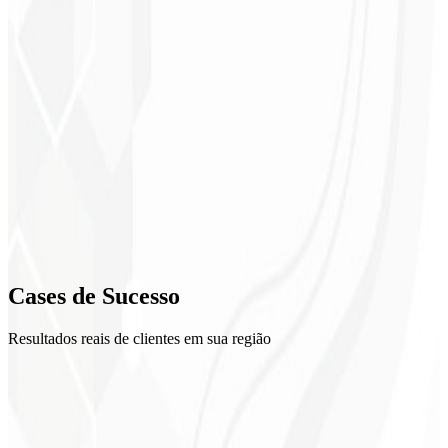
1
Setup
2
Criativos
3
Otimização
4
Cases de
Sucesso
Relatórios
Resultados reais de clientes em sua região