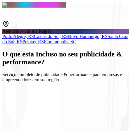
Atendemos em sua Região
Porto Alegre, RS
Caxias do Sul, RS
Novo Hamburgo, RS
Santa Cruz
do Sul, RS
Pelotas, RS
Florianópolis, SC
O que está
Incluso
no seu publicidade &
performance?
Serviço completo de publicidade & performance para empresas e
empreendedores em sua região
Google & Meta Ads
Estratégia de públicos