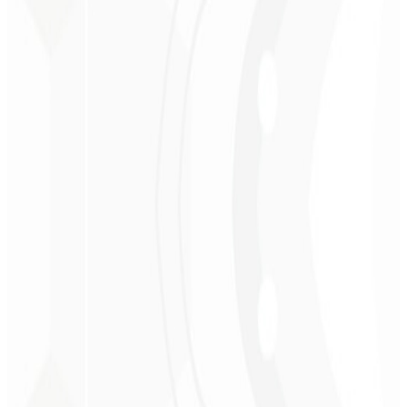
Christopher
Lopes
CEO - STAV
BRASIL
★
★
★
★
★
“
Entrega no prazo e o valor é super acessível. Gratidão Code Liny!
”