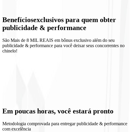
Landing de campanha
Benefícios
exclusivos
para quem obter
Relatórios semanais
publicidade & performance
São Mais de 8 MIL REAIS em bônus exclusivo além do seu
publicidade & performance para você deixar seus concorrentes no
chinelo!
ROI previsível
Aprendizado contínuo
Escala controlada
Transparência de mídia
Em poucas horas, você
estará pronto
Metodologia comprovada para entregar publicidade & performance
com excelência