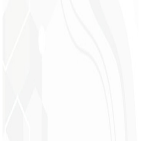
Cleri Santana
Chef - Santanápolis
★
★
★
★
★
“
Amei à Identidade Visual que fizeram, recebi tanto retorno com o
primeiro post que fiquei sem reação!
”
Cesar Sawada
Empresário - SKNET
MS
★
★
★
★
★
“
O pacote de imagens que adquiri foi rápido e de qualidade, estão
de parabéns! Em breve pretendo fechar mais projetos com vocês.
”
Cleiton Campos
CEO - DM Gestor
Ultra