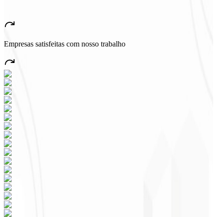
★
★
★
★
★
“
Aplicativo muito bonito e estável, tudo jóia! Com certeza vai gerar
muito emprego no País!
”
Empresas satisfeitas com nosso trabalho