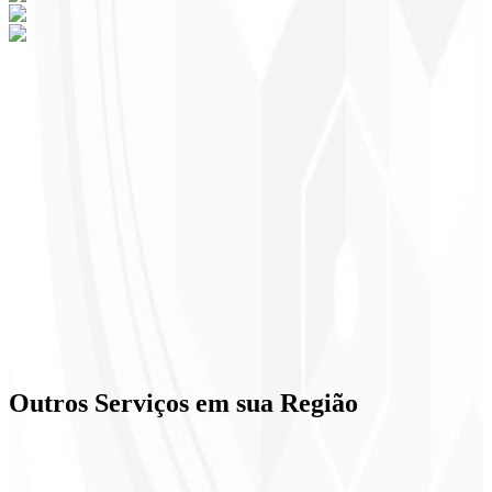
Pronto para transformar seu negócio em
sua região?
Medição, dashboards e decisões baseadas em dados.
A partir de
R$ 3.200
Quero um Dashboard
→
Agendar Reunião
Atendimento em sua Região
📞
+55 51 9934-79278
✉️
contato@codeliny.com
Outros Serviços em
sua Região