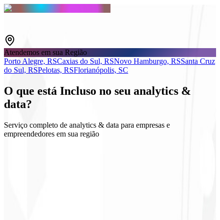
Atendemos em sua Região
Porto Alegre, RS
Caxias do Sul, RS
Novo Hamburgo, RS
Santa Cruz
do Sul, RS
Pelotas, RS
Florianópolis, SC
O que está
Incluso
no seu analytics &
data?
Serviço completo de analytics & data para empresas e
empreendedores em sua região
GA4 & GTM
Dashboard executivo