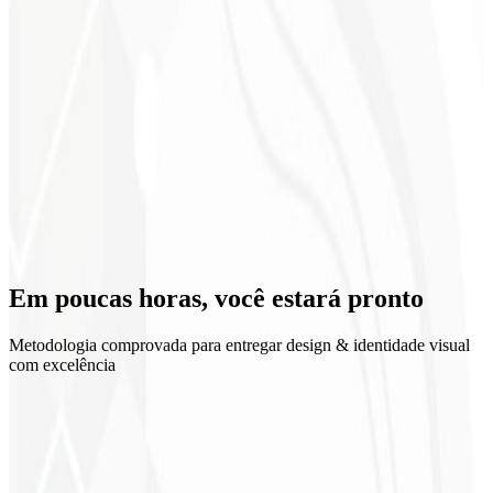
Retorno sobre o investimento
Em poucas horas, você
estará pronto
Metodologia comprovada para entregar design & identidade visual
com excelência
1
Discovery