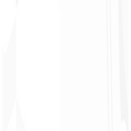
Christopher
Lopes
CEO - STAV
BRASIL
★
★
★
★
★
“
Entrega no prazo e o valor é super acessível. Gratidão Code Liny!
”
Cleri Santana