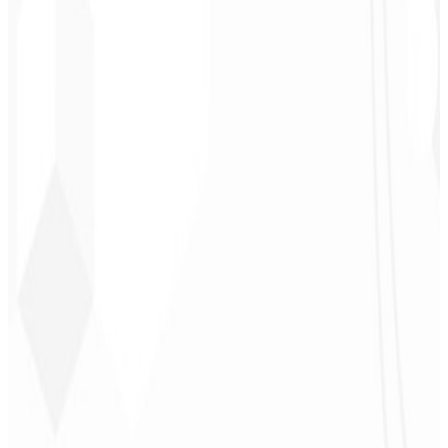
Chef - Santanápolis
★
★
★
★
★
“
Amei à Identidade Visual que fizeram, recebi tanto retorno com o
primeiro post que fiquei sem reação!
”
Cesar Sawada
Empresário - SKNET
MS
★
★
★
★
★
“
O pacote de imagens que adquiri foi rápido e de qualidade, estão
de parabéns! Em breve pretendo fechar mais projetos com vocês.
”
Cleiton Campos
CEO - DM Gestor
Ultra
★
★
★
★
★
“
Foi o serviço mais completo que já contratei, não esperava me