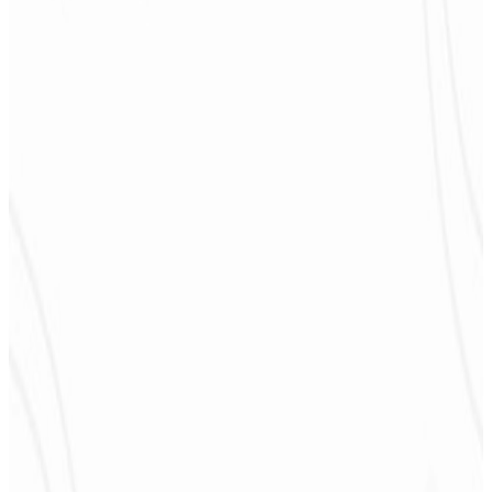
sentir parte do desenvolvimento. Gratidão à equipe envolvida!
”
Jeferson Pereira
CEO - JPF Streaming
★
★
★
★
★
“
Realmente muito bom, tudo muito rápido e acessível. Atendimento
e qualidade nota 10!
”
Claudio Campos
CEO - Gás Certo
★
★
★
★
★
“
Esperava algo, mas foi entregue muito além do que eu esperava,
estão de parabéns, vai me ajudar muito na divulgação!
”
Alexandre
Leindecker
CEO - Barbearia