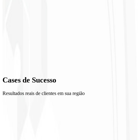
2
Moodboard
3
Explorações
4
Refino
5
Cases de
Sucesso
Entrega
Resultados reais de clientes em sua região