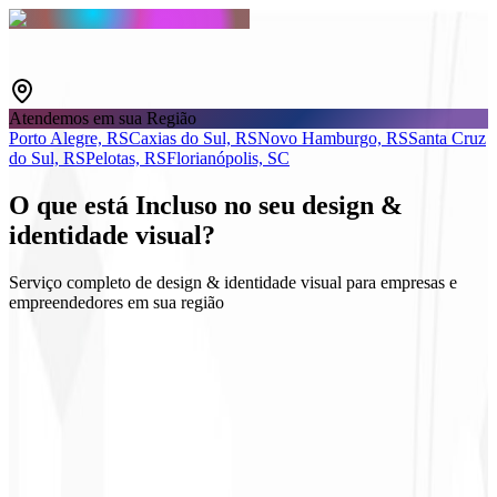
Atendemos em sua Região
Porto Alegre, RS
Caxias do Sul, RS
Novo Hamburgo, RS
Santa Cruz
do Sul, RS
Pelotas, RS
Florianópolis, SC
O que está
Incluso
no seu design &
identidade visual?
Serviço completo de design & identidade visual para empresas e
empreendedores em sua região
Logo e Guidelines
Kits sociais