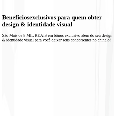
Design de UI
Benefícios
exclusivos
para quem obter
Materiais comerciais
design & identidade visual
São Mais de 8 MIL REAIS em bônus exclusivo além do seu design
& identidade visual para você deixar seus concorrentes no chinelo!