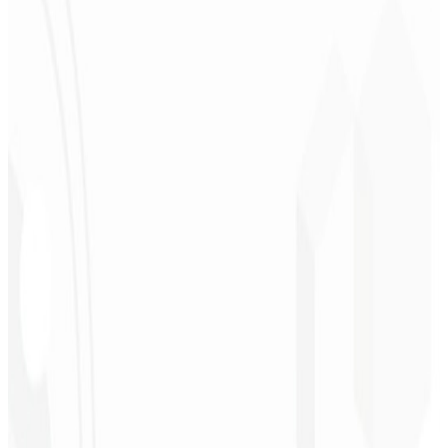
Deodoro
★
★
★
★
★
“
Me entregaram em 1 semana o que outra agência não fez em 2
anos.
”
Sergio Morales
CEO - H24
Combustíveis
★
★
★
★
★
“
Gostei muito do trabalho realizado, foi muito profissional, com
muitas ideias, de fácil comunicação, competente atingindo todas
nossas necessidades!!! Parabéns pelo trabalho!!! Estamos muito
satisfeitos!!
”
John Almeida
CEO - Resolve
★
★
★
★
★
“
Aplicativo muito bonito e estável, tudo jóia! Com certeza vai gerar