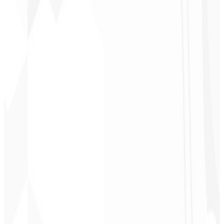
BRASIL
★
★
★
★
★
“
Entrega no prazo e o valor é super acessível. Gratidão Code Liny!
”
Cleri Santana
Chef - Santanápolis
★
★
★
★
★
“
Amei à Identidade Visual que fizeram, recebi tanto retorno com o
primeiro post que fiquei sem reação!
”
Cesar Sawada
Empresário - SKNET
MS
★
★
★
★
★
“
O pacote de imagens que adquiri foi rápido e de qualidade, estão
de parabéns! Em breve pretendo fechar mais projetos com vocês.
”