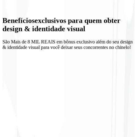
Design de UI
Benefícios
exclusivos
para quem obter
Materiais comerciais
design & identidade visual
São Mais de 8 MIL REAIS em bônus exclusivo além do seu design
& identidade visual para você deixar seus concorrentes no chinelo!