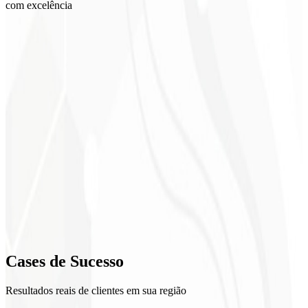
com excelência
1
Discovery
2
Moodboard
3
Explorações
4
Refino
5
Cases de
Sucesso
Entrega
Resultados reais de clientes em sua região