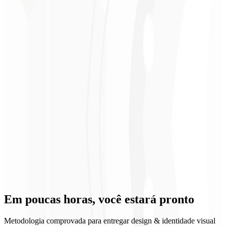
Retorno sobre o investimento
Em poucas horas, você
estará pronto
Metodologia comprovada para entregar design & identidade visual