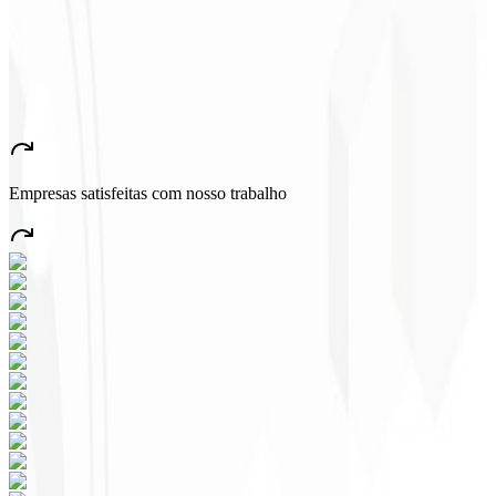
John Almeida
CEO - Resolve
★
★
★
★
★
“
Aplicativo muito bonito e estável, tudo jóia! Com certeza vai gerar
muito emprego no País!
”
Empresas satisfeitas com nosso trabalho