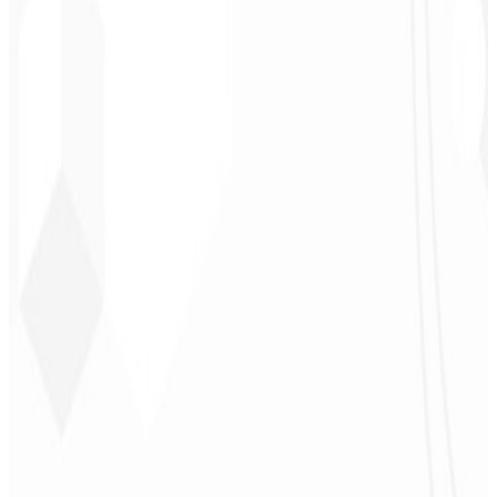
Cleiton Campos
CEO - DM Gestor
Ultra
★
★
★
★
★
“
Foi o serviço mais completo que já contratei, não esperava me
sentir parte do desenvolvimento. Gratidão à equipe envolvida!
”
Jeferson Pereira
CEO - JPF Streaming
★
★
★
★
★
“
Realmente muito bom, tudo muito rápido e acessível. Atendimento
e qualidade nota 10!
”
Claudio Campos
CEO - Gás Certo
★
★
★
★
★
“
Esperava algo, mas foi entregue muito além do que eu esperava,