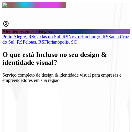
Atendemos em sua Região
Porto Alegre, RS
Caxias do Sul, RS
Novo Hamburgo, RS
Santa Cruz
do Sul, RS
Pelotas, RS
Florianópolis, SC
O que está
Incluso
no seu design &
identidade visual?
Serviço completo de design & identidade visual para empresas e
empreendedores em sua região
Logo e Guidelines
Kits sociais