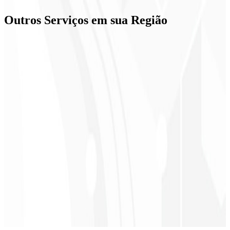
📞
+55 51 9934-79278
✉️
contato@codeliny.com
Outros Serviços em
sua Região