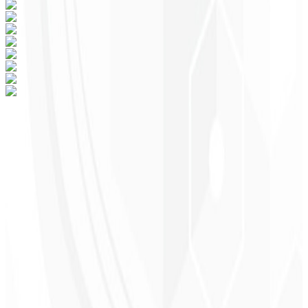
Pronto para transformar seu negócio em
sua região?
Marca profissional que gera confiança e reconhecimento no
mercado.
A partir de
R$ 4.900
Solicitar Proposta
→
Agendar Reunião
Atendimento em sua Região