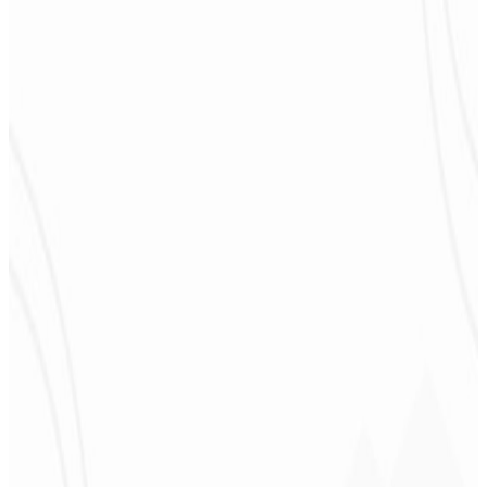
estão de parabéns, vai me ajudar muito na divulgação!
”
Alexandre
Leindecker
CEO - Barbearia
Deodoro
★
★
★
★
★
“
Me entregaram em 1 semana o que outra agência não fez em 2
anos.
”
Sergio Morales
CEO - H24
Combustíveis
★
★
★
★
★
“
Gostei muito do trabalho realizado, foi muito profissional, com
muitas ideias, de fácil comunicação, competente atingindo todas
nossas necessidades!!! Parabéns pelo trabalho!!! Estamos muito
satisfeitos!!
”