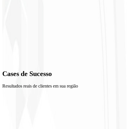
2
Moodboard
3
Explorações
4
Refino
5
Cases de
Sucesso
Entrega
Resultados reais de clientes em sua região