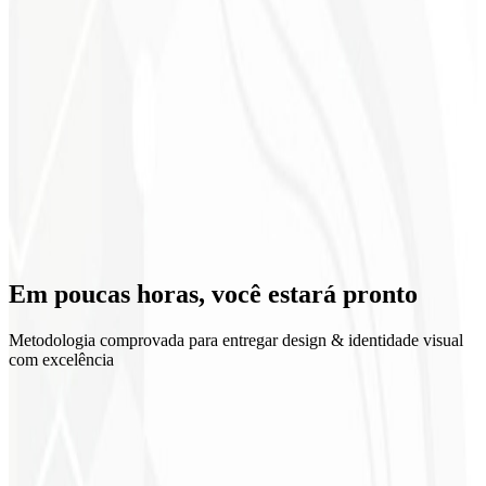
Retorno sobre o investimento
Em poucas horas, você
estará pronto
Metodologia comprovada para entregar design & identidade visual
com excelência
1
Discovery