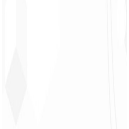
Chef - Santanápolis
★
★
★
★
★
“
Amei à Identidade Visual que fizeram, recebi tanto retorno com o
primeiro post que fiquei sem reação!
”
Cesar Sawada
Empresário - SKNET
MS
★
★
★
★
★
“
O pacote de imagens que adquiri foi rápido e de qualidade, estão
de parabéns! Em breve pretendo fechar mais projetos com vocês.
”
Cleiton Campos
CEO - DM Gestor
Ultra
★
★
★
★
★
“
Foi o serviço mais completo que já contratei, não esperava me