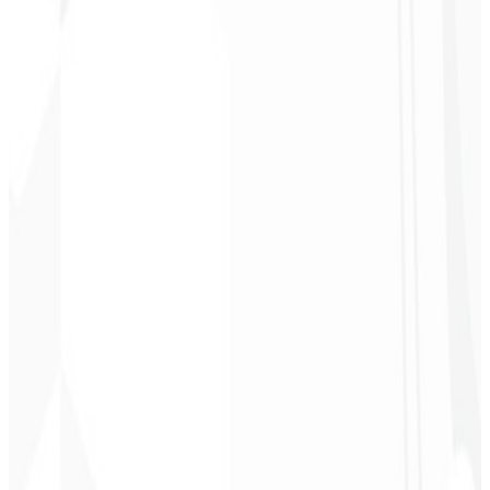
Christopher
Lopes
CEO - STAV
BRASIL
★
★
★
★
★
“
Entrega no prazo e o valor é super acessível. Gratidão Code Liny!
”
Cleri Santana