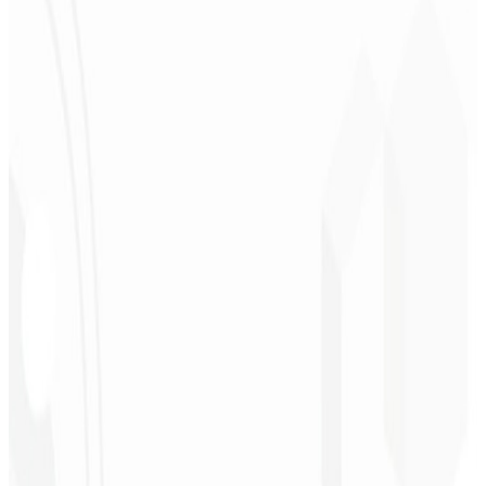
Deodoro
★
★
★
★
★
“
Me entregaram em 1 semana o que outra agência não fez em 2
anos.
”
Sergio Morales
CEO - H24
Combustíveis
★
★
★
★
★
“
Gostei muito do trabalho realizado, foi muito profissional, com
muitas ideias, de fácil comunicação, competente atingindo todas
nossas necessidades!!! Parabéns pelo trabalho!!! Estamos muito
satisfeitos!!
”
John Almeida
CEO - Resolve
★
★
★
★
★
“
Aplicativo muito bonito e estável, tudo jóia! Com certeza vai gerar