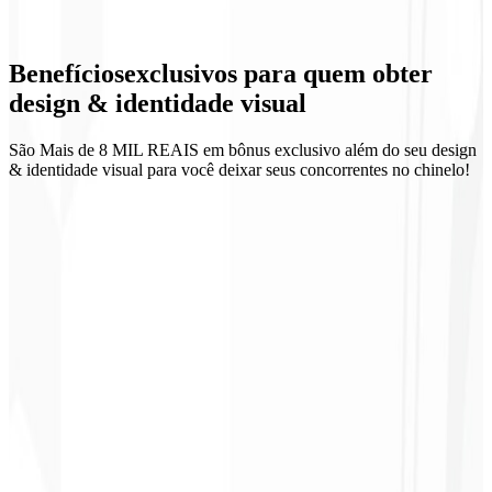
Design de UI
Benefícios
exclusivos
para quem obter
Materiais comerciais
design & identidade visual
São Mais de 8 MIL REAIS em bônus exclusivo além do seu design
& identidade visual para você deixar seus concorrentes no chinelo!