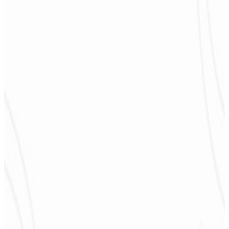
sentir parte do desenvolvimento. Gratidão à equipe envolvida!
”
Jeferson Pereira
CEO - JPF Streaming
★
★
★
★
★
“
Realmente muito bom, tudo muito rápido e acessível. Atendimento
e qualidade nota 10!
”
Claudio Campos
CEO - Gás Certo
★
★
★
★
★
“
Esperava algo, mas foi entregue muito além do que eu esperava,
estão de parabéns, vai me ajudar muito na divulgação!
”
Alexandre
Leindecker
CEO - Barbearia