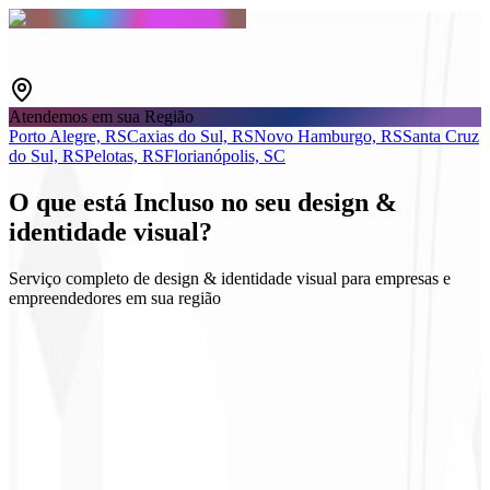
Atendemos em sua Região
Porto Alegre, RS
Caxias do Sul, RS
Novo Hamburgo, RS
Santa Cruz
do Sul, RS
Pelotas, RS
Florianópolis, SC
O que está
Incluso
no seu design &
identidade visual?
Serviço completo de design & identidade visual para empresas e
empreendedores em sua região
Logo e Guidelines
Kits sociais