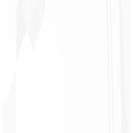
Christopher
Lopes
CEO - STAV
BRASIL
★
★
★
★
★
“
Entrega no prazo e o valor é super acessível. Gratidão Code Liny!
”
Cleri Santana
Chef - Santanápolis
★
★
★
★
★