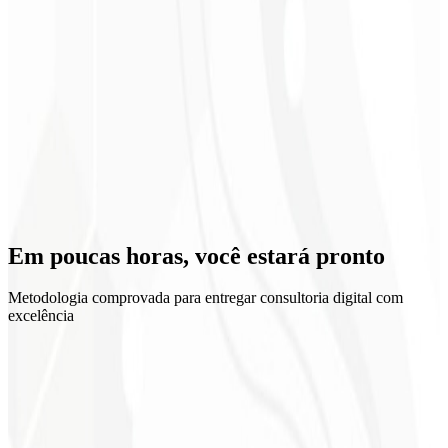
Time alinhado
Em poucas horas, você
estará pronto
Metodologia comprovada para entregar consultoria digital com
excelência
1
Kickoff