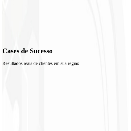
2
Plano 90 dias
3
Execução assistida
4
Cases de
Sucesso
Análise e iteração
Resultados reais de clientes em sua região