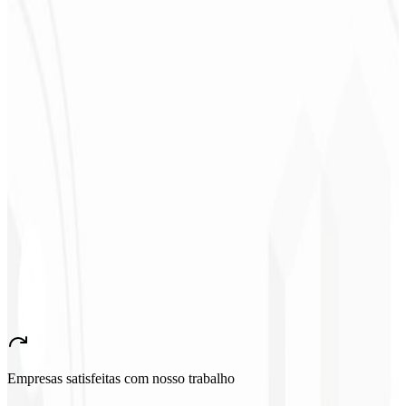
anos.
”
Sergio Morales
CEO - H24
Combustíveis
★
★
★
★
★
“
Gostei muito do trabalho realizado, foi muito profissional, com
muitas ideias, de fácil comunicação, competente atingindo todas
nossas necessidades!!! Parabéns pelo trabalho!!! Estamos muito
satisfeitos!!
”
John Almeida
CEO - Resolve
★
★
★
★
★
“
Aplicativo muito bonito e estável, tudo jóia! Com certeza vai gerar
muito emprego no País!
”
Empresas satisfeitas com nosso trabalho