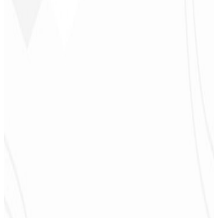
CEO - JPF Streaming
★
★
★
★
★
“
Realmente muito bom, tudo muito rápido e acessível. Atendimento
e qualidade nota 10!
”
Claudio Campos
CEO - Gás Certo
★
★
★
★
★
“
Esperava algo, mas foi entregue muito além do que eu esperava,
estão de parabéns, vai me ajudar muito na divulgação!
”
Alexandre
Leindecker
CEO - Barbearia
Deodoro
★
★
★
★
★
“
Me entregaram em 1 semana o que outra agência não fez em 2