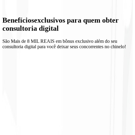
Ritual de métricas
Benefícios
exclusivos
para quem obter
Acompanhamento quinzenal
consultoria digital
São Mais de 8 MIL REAIS em bônus exclusivo além do seu
consultoria digital para você deixar seus concorrentes no chinelo!