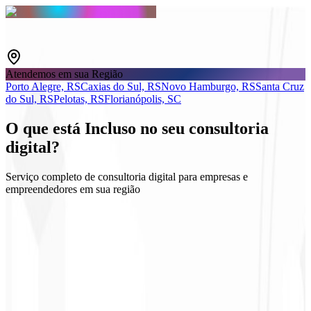
Atendemos em sua Região
Porto Alegre, RS
Caxias do Sul, RS
Novo Hamburgo, RS
Santa Cruz
do Sul, RS
Pelotas, RS
Florianópolis, SC
O que está
Incluso
no seu consultoria
digital?
Serviço completo de consultoria digital para empresas e
empreendedores em sua região
Diagnóstico e objetivos
Plano tático por canal