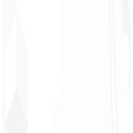
“
Amei à Identidade Visual que fizeram, recebi tanto retorno com o
primeiro post que fiquei sem reação!
”
Cesar Sawada
Empresário - SKNET
MS
★
★
★
★
★
“
O pacote de imagens que adquiri foi rápido e de qualidade, estão
de parabéns! Em breve pretendo fechar mais projetos com vocês.
”
Cleiton Campos
CEO - DM Gestor
Ultra
★
★
★
★
★
“
Foi o serviço mais completo que já contratei, não esperava me
sentir parte do desenvolvimento. Gratidão à equipe envolvida!
”
Jeferson Pereira