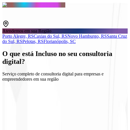
Atendemos em sua Região
Porto Alegre, RS
Caxias do Sul, RS
Novo Hamburgo, RS
Santa Cruz
do Sul, RS
Pelotas, RS
Florianópolis, SC
O que está
Incluso
no seu consultoria
digital?
Serviço completo de consultoria digital para empresas e
empreendedores em sua região
Diagnóstico e objetivos
Plano tático por canal