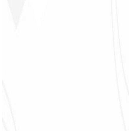
CEO - JPF Streaming
★
★
★
★
★
“
Realmente muito bom, tudo muito rápido e acessível. Atendimento
e qualidade nota 10!
”
Claudio Campos
CEO - Gás Certo
★
★
★
★
★
“
Esperava algo, mas foi entregue muito além do que eu esperava,
estão de parabéns, vai me ajudar muito na divulgação!
”
Alexandre
Leindecker
CEO - Barbearia
Deodoro
★
★
★
★
★
“
Me entregaram em 1 semana o que outra agência não fez em 2