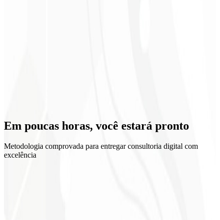
Time alinhado
Em poucas horas, você
estará pronto
Metodologia comprovada para entregar consultoria digital com
excelência
1
Kickoff