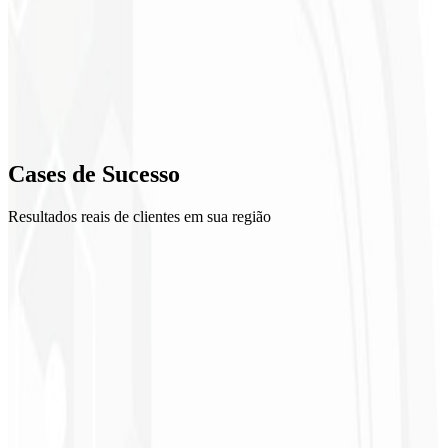
2
Plano 90 dias
3
Execução assistida
4
Cases de
Sucesso
Análise e iteração
Resultados reais de clientes em sua região