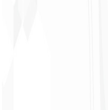
Christopher
Lopes
CEO - STAV
BRASIL
★
★
★
★
★
“
Entrega no prazo e o valor é super acessível. Gratidão Code Liny!
”
Cleri Santana
Chef - Santanápolis
★
★
★
★
★