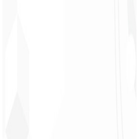
“
Amei à Identidade Visual que fizeram, recebi tanto retorno com o
primeiro post que fiquei sem reação!
”
Cesar Sawada
Empresário - SKNET
MS
★
★
★
★
★
“
O pacote de imagens que adquiri foi rápido e de qualidade, estão
de parabéns! Em breve pretendo fechar mais projetos com vocês.
”
Cleiton Campos
CEO - DM Gestor
Ultra
★
★
★
★
★
“
Foi o serviço mais completo que já contratei, não esperava me
sentir parte do desenvolvimento. Gratidão à equipe envolvida!
”
Jeferson Pereira