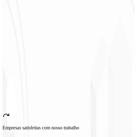
anos.
”
Sergio Morales
CEO - H24
Combustíveis
★
★
★
★
★
“
Gostei muito do trabalho realizado, foi muito profissional, com
muitas ideias, de fácil comunicação, competente atingindo todas
nossas necessidades!!! Parabéns pelo trabalho!!! Estamos muito
satisfeitos!!
”
John Almeida
CEO - Resolve
★
★
★
★
★
“
Aplicativo muito bonito e estável, tudo jóia! Com certeza vai gerar
muito emprego no País!
”
Empresas satisfeitas com nosso trabalho