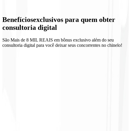
Ritual de métricas
Benefícios
exclusivos
para quem obter
Acompanhamento quinzenal
consultoria digital
São Mais de 8 MIL REAIS em bônus exclusivo além do seu
consultoria digital para você deixar seus concorrentes no chinelo!