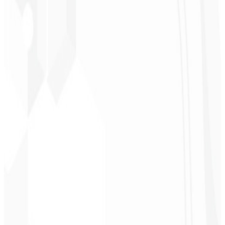
★
★
★
★
★
“
Foi o serviço mais completo que já contratei, não esperava me
sentir parte do desenvolvimento. Gratidão à equipe envolvida!
”
Jeferson Pereira
CEO - JPF Streaming
★
★
★
★
★
“
Realmente muito bom, tudo muito rápido e acessível. Atendimento
e qualidade nota 10!
”
Claudio Campos
CEO - Gás Certo
★
★
★
★
★
“
Esperava algo, mas foi entregue muito além do que eu esperava,
estão de parabéns, vai me ajudar muito na divulgação!
”
Alexandre