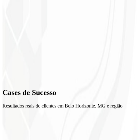
1
Mapeamento
2
Implementação
3
Validação
4
Cases de
Sucesso
Treinamento
Resultados reais de clientes em Belo Horizonte, MG e região