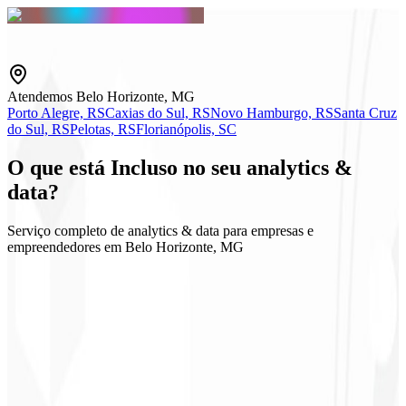
Atendemos Belo Horizonte, MG
Porto Alegre, RS
Caxias do Sul, RS
Novo Hamburgo, RS
Santa Cruz
do Sul, RS
Pelotas, RS
Florianópolis, SC
O que está
Incluso
no seu analytics &
data?
Serviço completo de analytics & data para empresas e
empreendedores em Belo Horizonte, MG
GA4 & GTM
Dashboard executivo