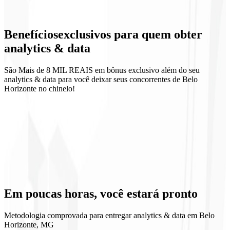
Eventos e conversões
Benefícios
exclusivos
para quem obter
Looker Studio
analytics & data
São Mais de 8 MIL REAIS em bônus exclusivo além do seu
analytics & data para você deixar seus concorrentes de Belo
Horizonte no chinelo!
Visão clara do funil
Decisões orientadas por dados
Ritual de métricas
Governança de dados
Em poucas horas, você
estará pronto
Metodologia comprovada para entregar analytics & data em Belo
Horizonte, MG