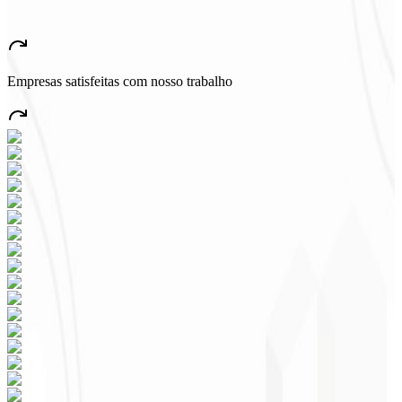
★
★
★
★
★
“
Aplicativo muito bonito e estável, tudo jóia! Com certeza vai gerar
muito emprego no País!
”
Empresas satisfeitas com nosso trabalho