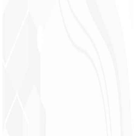
Cleri Santana
Chef - Santanápolis
★
★
★
★
★
“
Amei à Identidade Visual que fizeram, recebi tanto retorno com o
primeiro post que fiquei sem reação!
”
Cesar Sawada
Empresário - SKNET
MS
★
★
★
★
★
“
O pacote de imagens que adquiri foi rápido e de qualidade, estão
de parabéns! Em breve pretendo fechar mais projetos com vocês.
”
Cleiton Campos
CEO - DM Gestor
Ultra