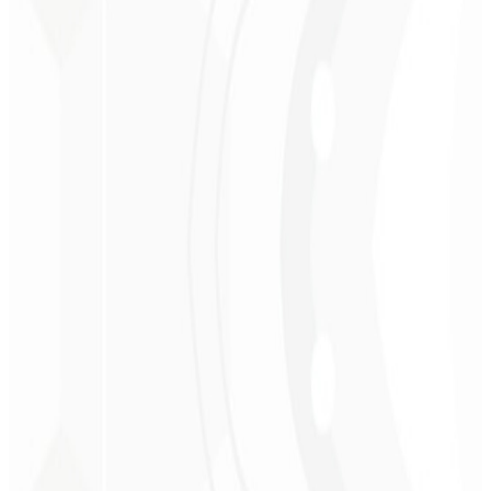
Christopher
Lopes
CEO - STAV
BRASIL
★
★
★
★
★
“
Entrega no prazo e o valor é super acessível. Gratidão Code Liny!
”