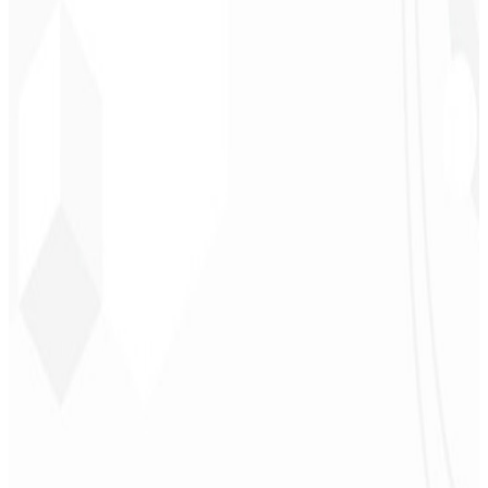
Leindecker
CEO - Barbearia
Deodoro
★
★
★
★
★
“
Me entregaram em 1 semana o que outra agência não fez em 2
anos.
”
Sergio Morales
CEO - H24
Combustíveis
★
★
★
★
★
“
Gostei muito do trabalho realizado, foi muito profissional, com
muitas ideias, de fácil comunicação, competente atingindo todas
nossas necessidades!!! Parabéns pelo trabalho!!! Estamos muito
satisfeitos!!
”
John Almeida
CEO - Resolve