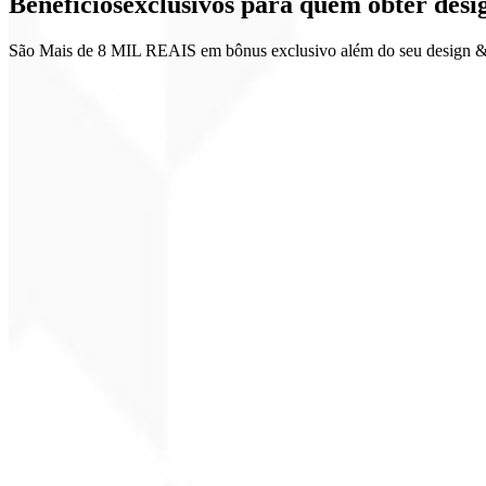
Benefícios
exclusivos
para quem obter desig
Materiais comerciais
São Mais de 8 MIL REAIS em bônus exclusivo além do seu design & id