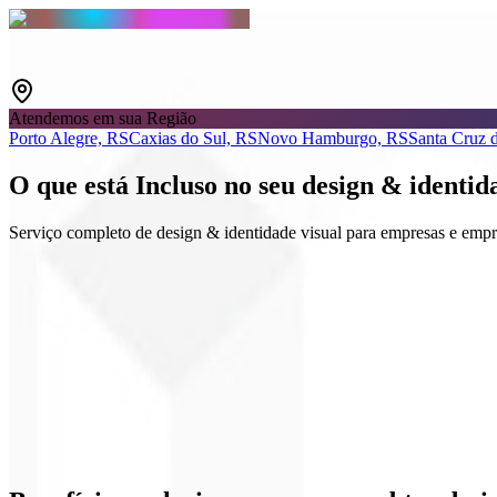
Atendemos em sua Região
Porto Alegre, RS
Caxias do Sul, RS
Novo Hamburgo, RS
Santa Cruz 
O que está
Incluso
no seu design & identid
Serviço completo de design & identidade visual para empresas e emp
Logo e Guidelines
Kits sociais
Design de UI