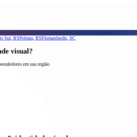
do Sul, RS
Pelotas, RS
Florianópolis, SC
ade visual?
reendedores em sua região