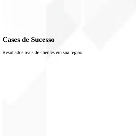
4
Refino
5
Cases de
Sucesso
Entrega
Resultados reais de clientes em sua região