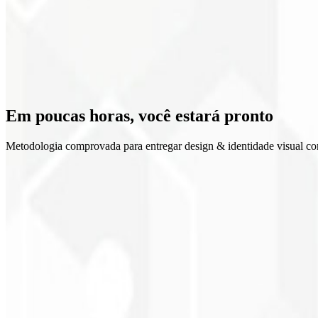
Retorno sobre o investimento
Em poucas horas, você
estará pronto
Metodologia comprovada para entregar design & identidade visual co
1
Discovery
2
Moodboard
3
Explorações