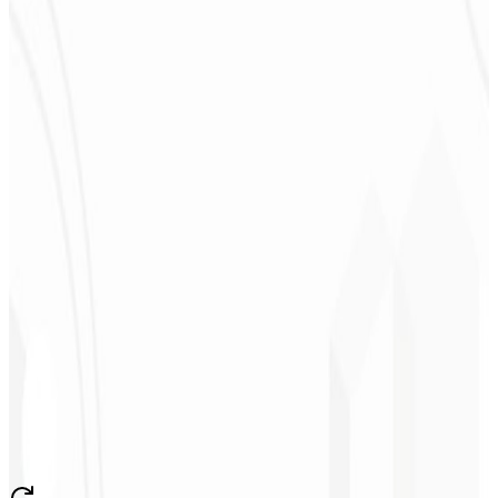
★
★
★
★
★
“
Me entregaram em 1 semana o que outra agência não fez em 2
anos.
”
Sergio Morales
CEO - H24
Combustíveis
★
★
★
★
★
“
Gostei muito do trabalho realizado, foi muito profissional, com
muitas ideias, de fácil comunicação, competente atingindo todas
nossas necessidades!!! Parabéns pelo trabalho!!! Estamos muito
satisfeitos!!
”
John Almeida
CEO - Resolve
★
★
★
★
★
“
Aplicativo muito bonito e estável, tudo jóia! Com certeza vai gerar
muito emprego no País!
”