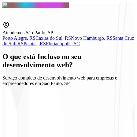
Atendemos São Paulo, SP
Porto Alegre, RS
Caxias do Sul, RS
Novo Hamburgo, RS
Santa Cruz
do Sul, RS
Pelotas, RS
Florianópolis, SC
O que está
Incluso
no seu
desenvolvimento web?
Serviço completo de desenvolvimento web para empresas e
empreendedores em São Paulo, SP
App Router / SEO
Export estático (SSG)