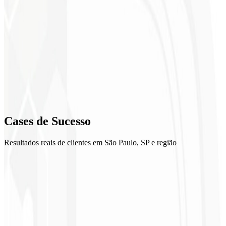
2
Design UI/UX
3
Desenvolvimento
4
Revisão
Cases de
Sucesso
5
Resultados reais de clientes em São Paulo, SP e região