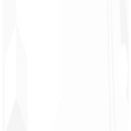
Chef - Santanápolis
★
★
★
★
★
“
Amei à Identidade Visual que fizeram, recebi tanto retorno com o
primeiro post que fiquei sem reação!
”
Cesar Sawada
Empresário - SKNET
MS
★
★
★
★
★
“
O pacote de imagens que adquiri foi rápido e de qualidade, estão
de parabéns! Em breve pretendo fechar mais projetos com vocês.
”
Cleiton Campos
CEO - DM Gestor
Ultra
★
★
★
★
★
“
Foi o serviço mais completo que já contratei, não esperava me
sentir parte do desenvolvimento. Gratidão à equipe envolvida!
”