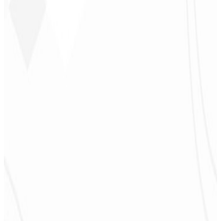
Jeferson Pereira
CEO - JPF Streaming
★
★
★
★
★
“
Realmente muito bom, tudo muito rápido e acessível. Atendimento
e qualidade nota 10!
”
Claudio Campos
CEO - Gás Certo
★
★
★
★
★
“
Esperava algo, mas foi entregue muito além do que eu esperava,
estão de parabéns, vai me ajudar muito na divulgação!
”
Alexandre
Leindecker
CEO - Barbearia
Deodoro