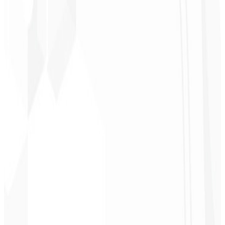
Christopher
Lopes
CEO - STAV
BRASIL
★
★
★
★
★
“
Entrega no prazo e o valor é super acessível. Gratidão Code Liny!
”
Cleri Santana