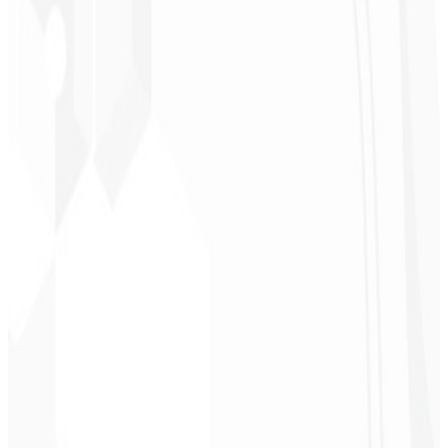
★
★
★
★
★
“
Foi o serviço mais completo que já contratei, não esperava me
sentir parte do desenvolvimento. Gratidão à equipe envolvida!
”
Jeferson Pereira
CEO - JPF Streaming
★
★
★
★
★
“
Realmente muito bom, tudo muito rápido e acessível. Atendimento
e qualidade nota 10!
”
Claudio Campos
CEO - Gás Certo
★
★
★
★
★
“
Esperava algo, mas foi entregue muito além do que eu esperava,
estão de parabéns, vai me ajudar muito na divulgação!
”
Alexandre