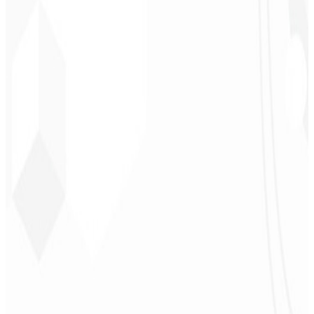
Leindecker
CEO - Barbearia
Deodoro
★
★
★
★
★
“
Me entregaram em 1 semana o que outra agência não fez em 2
anos.
”
Sergio Morales
CEO - H24
Combustíveis
★
★
★
★
★
“
Gostei muito do trabalho realizado, foi muito profissional, com
muitas ideias, de fácil comunicação, competente atingindo todas
nossas necessidades!!! Parabéns pelo trabalho!!! Estamos muito
satisfeitos!!
”
John Almeida
CEO - Resolve