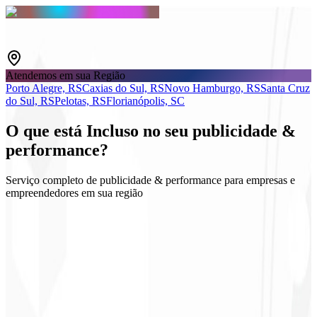
Atendemos em sua Região
Porto Alegre, RS
Caxias do Sul, RS
Novo Hamburgo, RS
Santa Cruz
do Sul, RS
Pelotas, RS
Florianópolis, SC
O que está
Incluso
no seu publicidade &
performance?
Serviço completo de publicidade & performance para empresas e
empreendedores em sua região
Google & Meta Ads
Estratégia de públicos