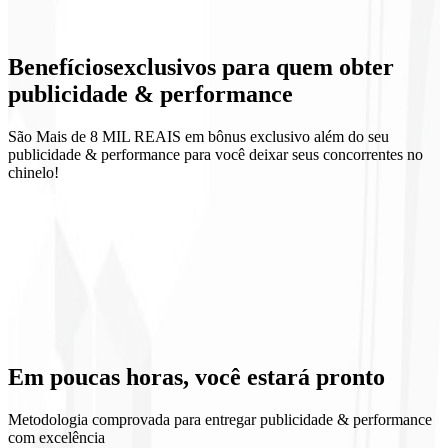
Landing de campanha
Benefícios
exclusivos
para quem obter
Relatórios semanais
publicidade & performance
São Mais de 8 MIL REAIS em bônus exclusivo além do seu
publicidade & performance para você deixar seus concorrentes no
chinelo!
ROI previsível
Aprendizado contínuo
Escala controlada
Transparência de mídia
Em poucas horas, você
estará pronto
Metodologia comprovada para entregar publicidade & performance
com excelência