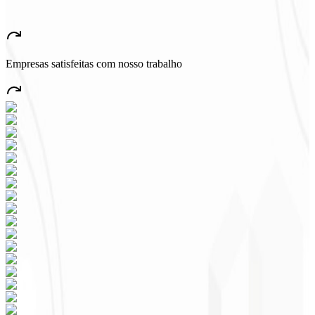
★
★
★
★
★
“
Aplicativo muito bonito e estável, tudo jóia! Com certeza vai gerar
muito emprego no País!
”
Empresas satisfeitas com nosso trabalho