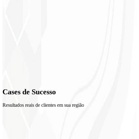
1
Setup
2
Criativos
3
Otimização
4
Cases de
Sucesso
Relatórios
Resultados reais de clientes em sua região