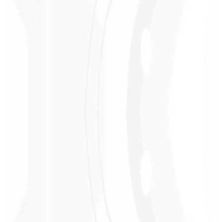
Christopher
Lopes
CEO - STAV
BRASIL
★
★
★
★
★
“
Entrega no prazo e o valor é super acessível. Gratidão Code Liny!
”