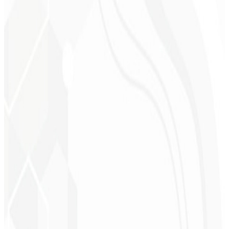
Cleri Santana
Chef - Santanápolis
★
★
★
★
★
“
Amei à Identidade Visual que fizeram, recebi tanto retorno com o
primeiro post que fiquei sem reação!
”
Cesar Sawada
Empresário - SKNET
MS
★
★
★
★
★
“
O pacote de imagens que adquiri foi rápido e de qualidade, estão
de parabéns! Em breve pretendo fechar mais projetos com vocês.
”
Cleiton Campos
CEO - DM Gestor
Ultra