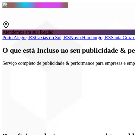
Atendemos em sua Região
Porto Alegre, RS
Caxias do Sul, RS
Novo Hamburgo, RS
Santa Cruz 
O que está
Incluso
no seu publicidade & p
Serviço completo de publicidade & performance para empresas e emp
Google & Meta Ads
Estratégia de públicos
Landing de campanha