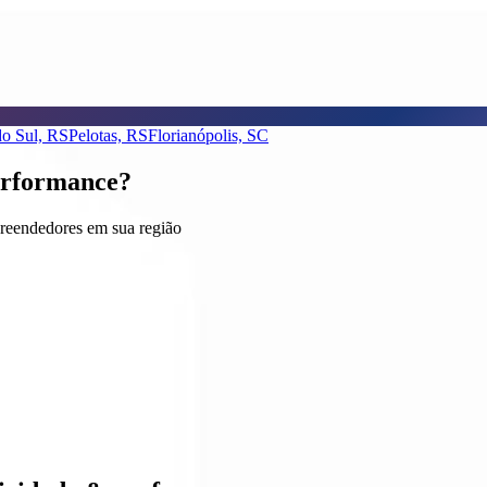
do Sul, RS
Pelotas, RS
Florianópolis, SC
erformance?
reendedores em sua região