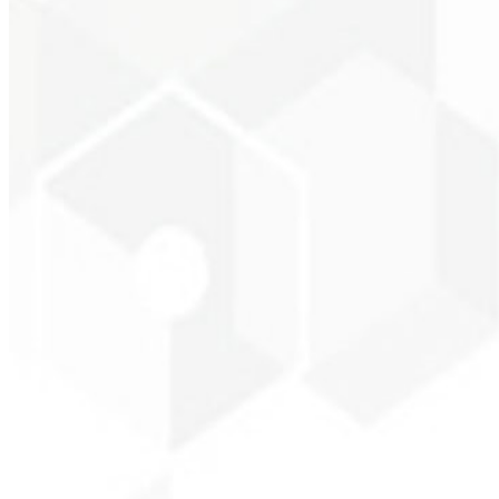
Empresário - SKNET 
★
★
★
★
★
“
O pacote de imagens que adquiri foi rápido e de qualidade, estão de
Cleiton Campos
CEO - DM Gestor Ultra
★
★
★
★
★
“
Foi o serviço mais completo que já contratei, não esperava me senti
Jeferson Pereira
CEO - JPF Streaming
★
★
★
★
★
“
Realmente muito bom, tudo muito rápido e acessível. Atendimento e 
Claudio Campos