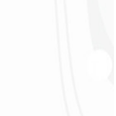
sidades!!! Parabéns pelo trabalho!!! Estamos muito satisfeitos!!
”