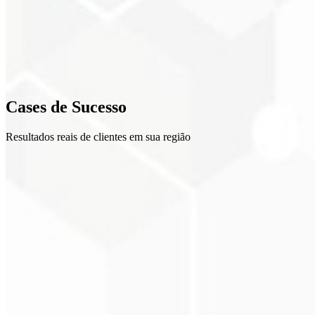
Criativos
3
Otimização
4
Cases de
Sucesso
Relatórios
Resultados reais de clientes em sua região