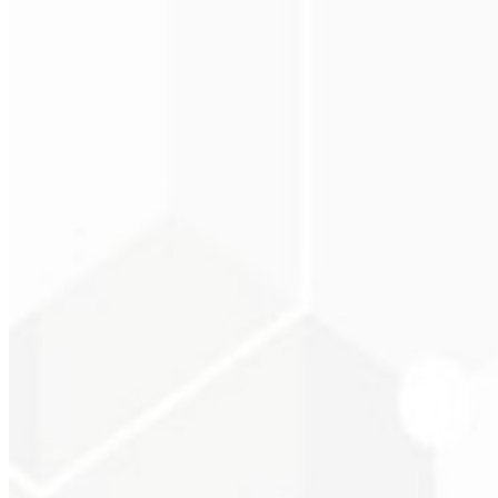
Christopher Lope
CEO - STAV BRASI
★
★
★
★
★
“
Entrega no prazo e o valor é super acessível. Gratidão Code Liny!
”
Cleri Santana
Chef - Santanápolis
★
★
★
★
★
“
Amei à Identidade Visual que fizeram, recebi tanto retorno com o pr
Cesar Sawada