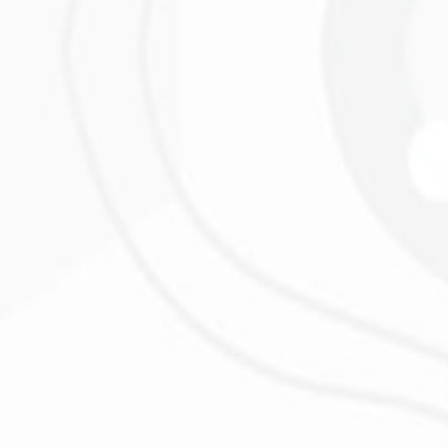
s
L
imeiro post que fiquei sem reação!
”