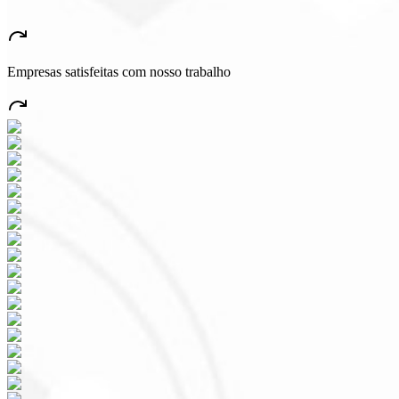
★
★
★
★
★
“
Aplicativo muito bonito e estável, tudo jóia! Com certeza vai gerar 
Empresas satisfeitas com nosso trabalho