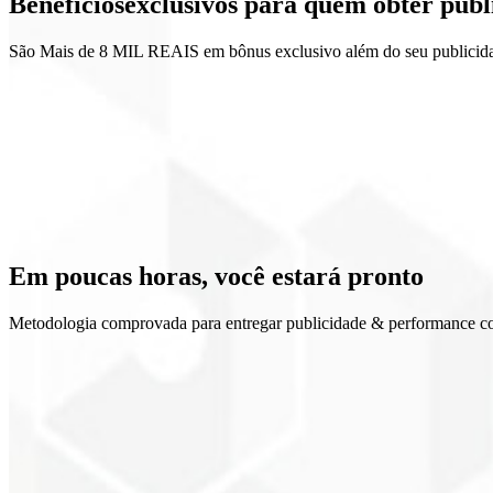
Benefícios
exclusivos
para quem obter publ
Relatórios semanais
São Mais de 8 MIL REAIS em bônus exclusivo além do seu publicidad
ROI previsível
Aprendizado contínuo
Escala controlada
Transparência de mídia
Em poucas horas, você
estará pronto
Metodologia comprovada para entregar publicidade & performance c
1
Setup
2