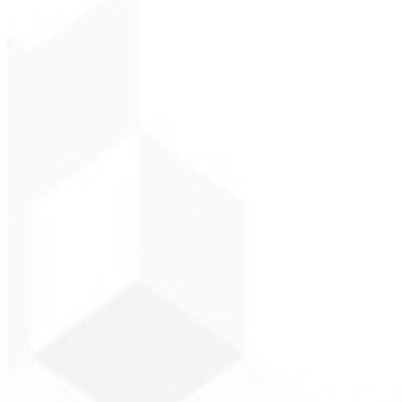
CEO - Gás Certo
★
★
★
★
★
“
Esperava algo, mas foi entregue muito além do que eu esperava, estã
Alexandre L
CEO - Barbeari
★
★
★
★
★
“
Me entregaram em 1 semana o que outra agência não fez em 2 anos.
Sergio Morales
CEO - H24 Combustíve
★
★
★
★
★
“
Gostei muito do trabalho realizado, foi muito profissional, com muita
John Almeida
CEO - Resolve