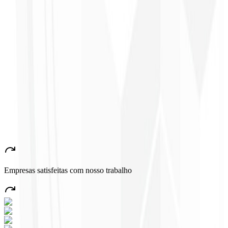
CEO - H24
Combustíveis
★
★
★
★
★
“
Gostei muito do trabalho realizado, foi muito profissional, com
muitas ideias, de fácil comunicação, competente atingindo todas
nossas necessidades!!! Parabéns pelo trabalho!!! Estamos muito
satisfeitos!!
”
John Almeida
CEO - Resolve
★
★
★
★
★
“
Aplicativo muito bonito e estável, tudo jóia! Com certeza vai gerar
muito emprego no País!
”
Empresas satisfeitas com nosso trabalho