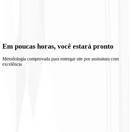
12º mês
Suporte Especializado 🧑🏻‍💻
Nossa equipe estará sempre disponível para resolver problemas e
Em poucas horas, você
estará pronto
garantir a estabilidade do seu site por assinatura com tratamento VIP.
Metodologia comprovada para entregar site por assinatura com
excelência
1
Selecionar plano