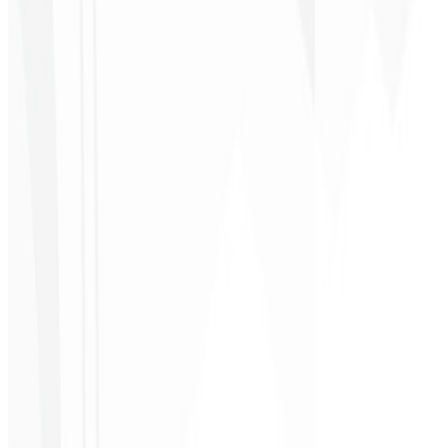
Empresário - SKNET
MS
★
★
★
★
★
“
O pacote de imagens que adquiri foi rápido e de qualidade, estão
de parabéns! Em breve pretendo fechar mais projetos com vocês.
”
Cleiton Campos
CEO - DM Gestor
Ultra
★
★
★
★
★
“
Foi o serviço mais completo que já contratei, não esperava me
sentir parte do desenvolvimento. Gratidão à equipe envolvida!
”
Jeferson Pereira
CEO - JPF Streaming
★
★
★
★
★
“
Realmente muito bom, tudo muito rápido e acessível. Atendimento