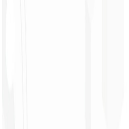
Christopher
Lopes
CEO - STAV
BRASIL
★
★
★
★
★
“
Entrega no prazo e o valor é super acessível. Gratidão Code Liny!
”
Cleri Santana
Chef - Santanápolis
★
★
★
★
★
“
Amei à Identidade Visual que fizeram, recebi tanto retorno com o
primeiro post que fiquei sem reação!
”
Cesar Sawada