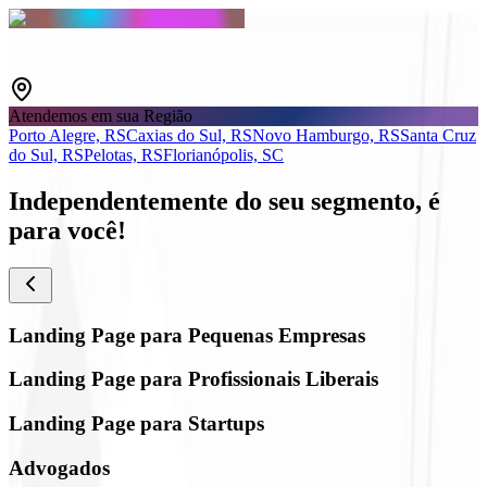
Atendemos em sua Região
Porto Alegre, RS
Caxias do Sul, RS
Novo Hamburgo, RS
Santa Cruz
do Sul, RS
Pelotas, RS
Florianópolis, SC
Independentemente do seu segmento,
é
para você!
Landing Page para Pequenas Empresas
Landing Page para Profissionais Liberais
Landing Page para Startups
Advogados