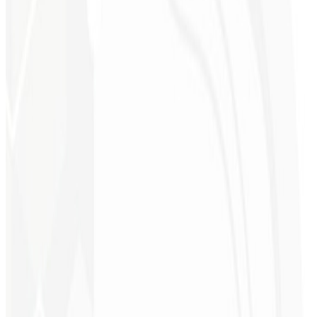
9º mês