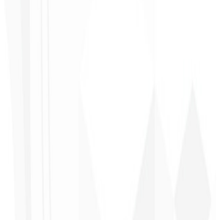
e qualidade nota 10!
”
Claudio Campos
CEO - Gás Certo
★
★
★
★
★
“
Esperava algo, mas foi entregue muito além do que eu esperava,
estão de parabéns, vai me ajudar muito na divulgação!
”
Alexandre
Leindecker
CEO - Barbearia
Deodoro
★
★
★
★
★
“
Me entregaram em 1 semana o que outra agência não fez em 2
anos.
”
Sergio Morales