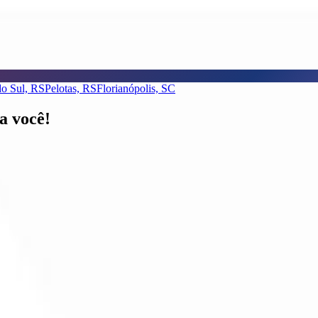
do Sul, RS
Pelotas, RS
Florianópolis, SC
a você!