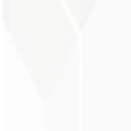
1º mês