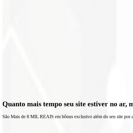
Atualizações regulares
Suporte técnico
Otimização contínua
Relatórios mensais
Domínio e Hospedagem
Email corporativo
Entrega garantida
Quanto mais tempo seu site estiver no ar,
m
Zero fidelidade
São Mais de 8 MIL REAIS em bônus exclusivo além do seu site por as