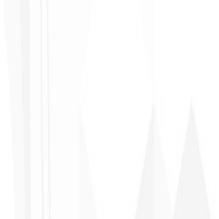
“
Realmente muito bom, tudo muito rápido e acessível. Atendimento
e qualidade nota 10!
”
Claudio Campos
CEO - Gás Certo
★
★
★
★
★
“
Esperava algo, mas foi entregue muito além do que eu esperava,
estão de parabéns, vai me ajudar muito na divulgação!
”
Alexandre
Leindecker
CEO - Barbearia
Deodoro
★
★
★
★
★
“
Me entregaram em 1 semana o que outra agência não fez em 2
anos.
”
Sergio Morales