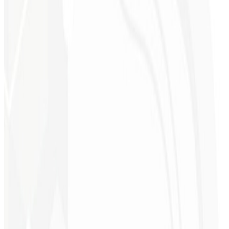
do seu negócio.
9º mês