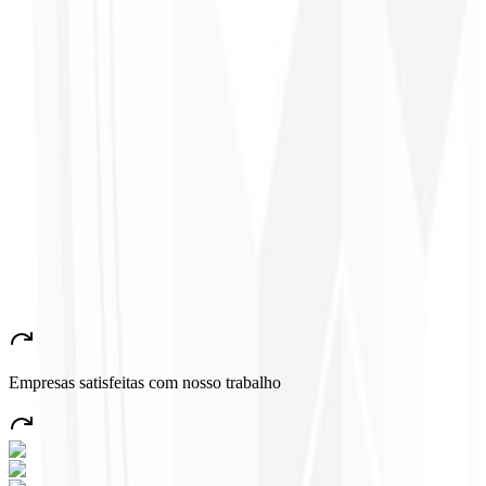
CEO - H24
Combustíveis
★
★
★
★
★
“
Gostei muito do trabalho realizado, foi muito profissional, com
muitas ideias, de fácil comunicação, competente atingindo todas
nossas necessidades!!! Parabéns pelo trabalho!!! Estamos muito
satisfeitos!!
”
John Almeida
CEO - Resolve
★
★
★
★
★
“
Aplicativo muito bonito e estável, tudo jóia! Com certeza vai gerar
muito emprego no País!
”
Empresas satisfeitas com nosso trabalho