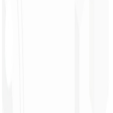
Christopher
Lopes
CEO - STAV
BRASIL
★
★
★
★
★
“
Entrega no prazo e o valor é super acessível. Gratidão Code Liny!
”
Cleri Santana
Chef - Santanápolis
★
★
★
★
★
“
Amei à Identidade Visual que fizeram, recebi tanto retorno com o
primeiro post que fiquei sem reação!
”