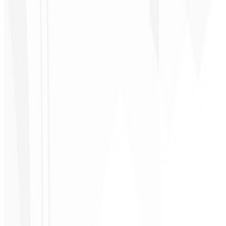
Cesar Sawada
Empresário - SKNET
MS
★
★
★
★
★
“
O pacote de imagens que adquiri foi rápido e de qualidade, estão
de parabéns! Em breve pretendo fechar mais projetos com vocês.
”
Cleiton Campos
CEO - DM Gestor
Ultra
★
★
★
★
★
“
Foi o serviço mais completo que já contratei, não esperava me
sentir parte do desenvolvimento. Gratidão à equipe envolvida!
”
Jeferson Pereira
CEO - JPF Streaming
★
★
★
★
★