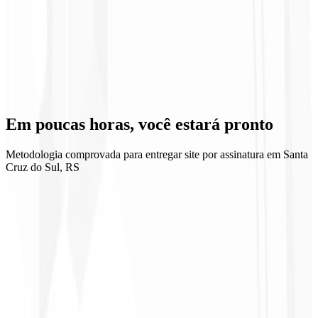
12º mês
Suporte Especializado 🧑🏻‍💻
Nossa equipe estará sempre disponível para resolver problemas e
Em poucas horas, você
estará pronto
garantir a estabilidade do seu site por assinatura com tratamento VIP.
Metodologia comprovada para entregar site por assinatura em Santa
Cruz do Sul, RS
1
Selecionar plano