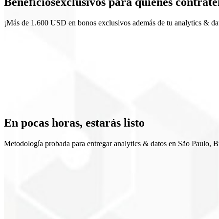
Beneficios
exclusivos
para quienes contrate
Looker Studio
¡Más de 1.600 USD en bonos exclusivos además de tu analytics & dat
Visión clara del embudo
Decisiones orientadas por datos
Ritual de métricas
Gobernanza de datos
En pocas horas,
estarás listo
Metodología probada para entregar analytics & datos en São Paulo, Br
1
Mapeo
2