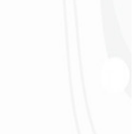
necesidades. ¡Estamos muy satisfechos!
”