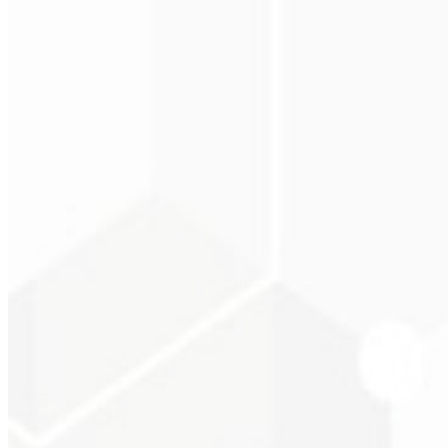
Christopher Lope
CEO - STAV BRASI
★
★
★
★
★
“
Entrega a tiempo y a un precio muy accesible. ¡Gracias, Code Liny!
Cleri Santana
Chef - Santanápolis
★
★
★
★
★
“
Me encantó la identidad visual que hicieron; ¡recibí tanto retorno co
Cesar Sawada