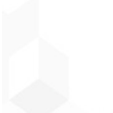
CEO - Gás Certo
★
★
★
★
★
“
Esperaba algo, pero entregaron mucho más de lo que esperaba — ¡m
Alexandre L
CEO - Barbeari
★
★
★
★
★
“
Me entregaron en 1 semana lo que otra agencia no hizo en 2 años.
”
Sergio Morales
CEO - H24 Combustíve
★
★
★
★
★
“
Me gustó mucho el trabajo realizado; muy profesional, con muchas i
John Almeida
CEO - Resolve