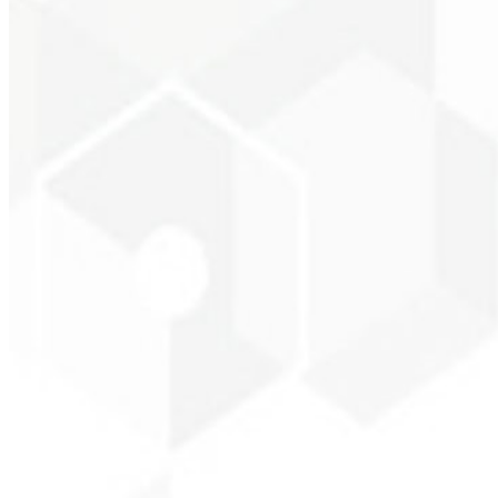
Empresario - SKNET 
★
★
★
★
★
“
El paquete de imágenes que adquirí fue rápido y de calidad. ¡Enhora
Cleiton Campos
CEO - DM Gestor Ultra
★
★
★
★
★
“
Fue el servicio más completo que he contratado; no esperaba sentirme
Jeferson Pereira
CEO - JPF Streaming
★
★
★
★
★
“
Realmente muy bueno: todo rápido y accesible. ¡Atención y calidad 
Claudio Campos