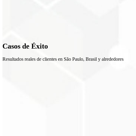
Implementación
3
Validación
4
Casos de
Éxito
Capacitación
Resultados reales de clientes en São Paulo, Brasil y alrededores