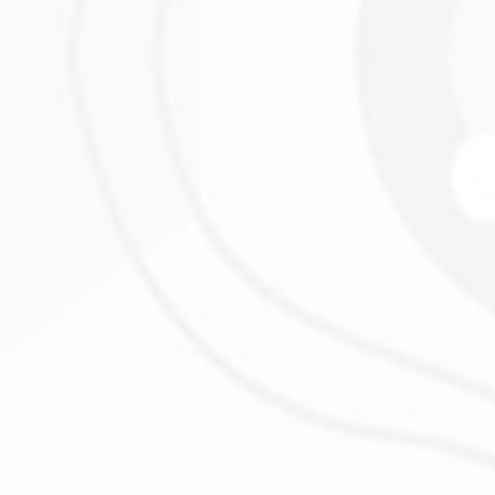
s
L
”
n la primera publicación que me quedé sin palabras!
”