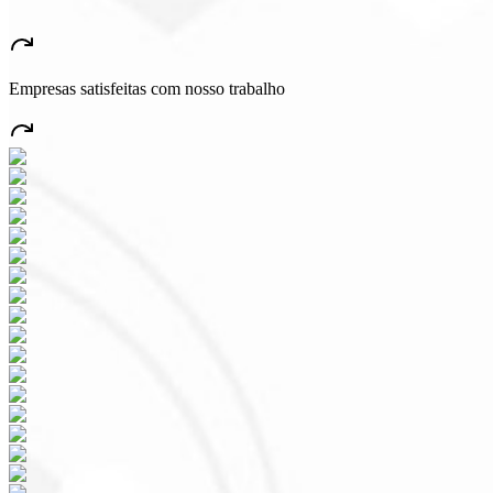
★
★
★
★
★
“
Aplicación muy bonita y estable, ¡todo bien! Seguro generará mucho
Empresas satisfeitas com nosso trabalho