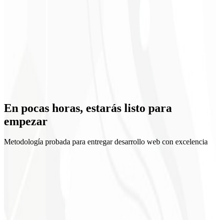
Escalabilidad
En pocas horas, estarás
listo para
empezar
Metodología probada para entregar desarrollo web con excelencia
1
Briefing
2