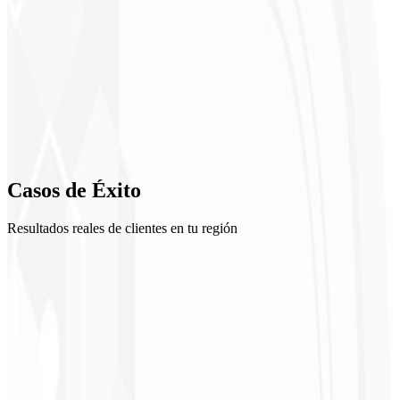
Diseño UI/UX
3
Desarrollo
4
Revisión
5
Casos de
Éxito
Lanzamiento
Resultados reales de clientes en tu región