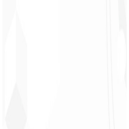
Chef - Santanápolis
★
★
★
★
★
“
Me encantó la identidad visual que hicieron; ¡recibí tanto retorno
con la primera publicación que me quedé sin palabras!
”
Cesar Sawada
Empresario - SKNET
MS
★
★
★
★
★
“
El paquete de imágenes que adquirí fue rápido y de calidad.
¡Enhorabuena! Pronto planeo cerrar más proyectos con ustedes.
”
Cleiton Campos
CEO - DM Gestor
Ultra
★
★
★
★
★
“
Fue el servicio más completo que he contratado; no esperaba
sentirme parte del desarrollo. ¡Gracias al equipo!
”