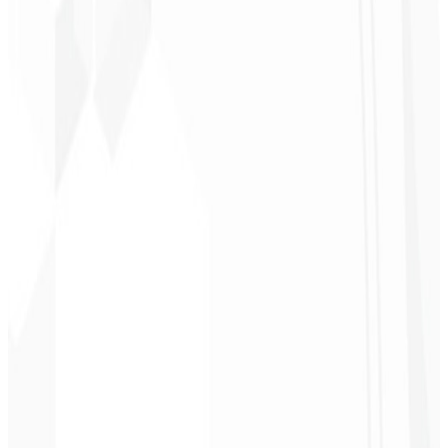
Christopher
Lopes
CEO - STAV
BRASIL
★
★
★
★
★
“
Entrega a tiempo y a un precio muy accesible. ¡Gracias, Code
Liny!
”
Cleri Santana