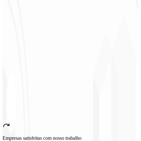
★
★
★
★
★
“
Me entregaron en 1 semana lo que otra agencia no hizo en 2 años.
”
Sergio Morales
CEO - H24
Combustíveis
★
★
★
★
★
“
Me gustó mucho el trabajo realizado; muy profesional, con muchas
ideas, comunicación fácil y competente que cumplió con todas
nuestras necesidades. ¡Estamos muy satisfechos!
”
John Almeida
CEO - Resolve
★
★
★
★
★
“
Aplicación muy bonita y estable, ¡todo bien! Seguro generará
muchos empleos en el país.
”
Empresas satisfeitas com nosso trabalho