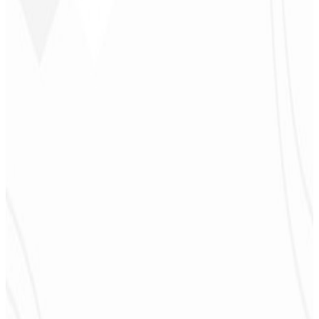
Jeferson Pereira
CEO - JPF Streaming
★
★
★
★
★
“
Realmente muy bueno: todo rápido y accesible. ¡Atención y
calidad 10/10!
”
Claudio Campos
CEO - Gás Certo
★
★
★
★
★
“
Esperaba algo, pero entregaron mucho más de lo que esperaba —
¡me ayudará mucho en la difusión!
”
Alexandre
Leindecker
CEO - Barbearia
Deodoro