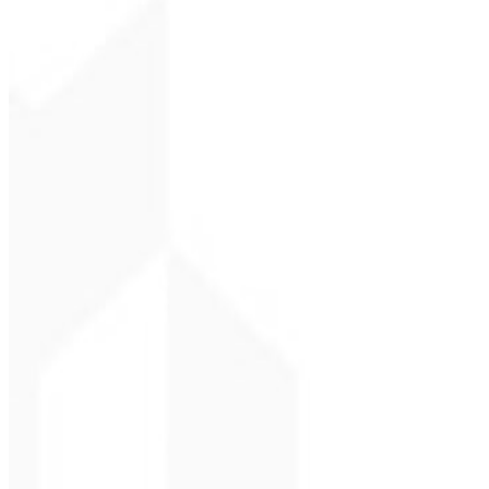
Christopher Lope
CEO - STAV BRASI
★
★
★
★
★
“
Entrega a tiempo y a un precio muy accesible. ¡Gracias, Code Liny!
Cleri Santana
Chef - Santanápolis
★
★
★
★
★
“
Me encantó la identidad visual que hicieron; ¡recibí tanto retorno co
Cesar Sawada
Empresario - SKNET 