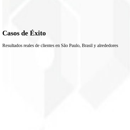
4
Revisión
5
Casos de
Éxito
Lanzamiento
Resultados reales de clientes en São Paulo, Brasil y alrededores