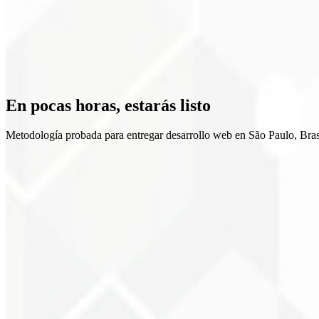
Escalabilidad
En pocas horas,
estarás listo
Metodología probada para entregar desarrollo web en São Paulo, Bras
1
Briefing
2
Diseño UI/UX
3
Desarrollo